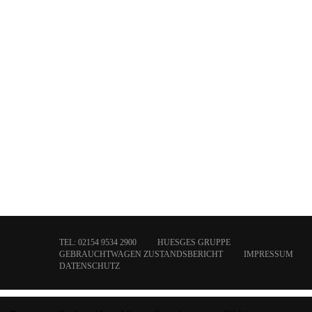
TEL: 02154 9534 2900
HUESGES GRUPPE
GEBRAUCHTWAGEN ZUSTANDSBERICHT
IMPRESSUM
DATENSCHUTZ