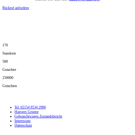
Rückruf anfordern
DIE HÜSGES-GRUPPE IN ZAHLEN:
170
Standorte
500
Gutachter
250000
Gutachten
Tel: 02154 9534 2900
Huesges Gruppe
Gebrauchtwagen Zustandsbericht
Impressum
Datenschutz