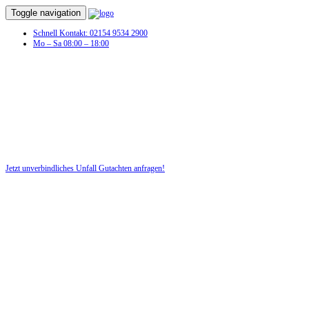
Toggle navigation
Schnell Kontakt: 02154 9534 2900
Mo – Sa 08:00 – 18:00
Unfall Gutachten in Groß Plasten
Profitieren Sie von unserer fairen und kostenlosen Beratung!
Jetzt unverbindliches Unfall Gutachten anfragen!
DIE HÜSGES-GRUPPE BEKANNT AUS DEN MEDIEN: