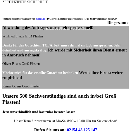
ZERTIFIZIERTE SICHERHEIT:
Vertrauenssachverständiger von
mobile.de
|
DAT Systempartner unseres Hauses |
TüV Süd Prüfgeschäft nach §29
Die gesamte
Ich möchte mich noch einmal ganz herzlich für Ihre Arbeit bedanken.
Abwicklung des Auftrages waren sehr professionell!
UNSERE KUNDENSTIMMEN:
Winfried S. aus Groß Plasten
Danke für das Gutachten. TOP Arbeit, muss da mal ein Lob aussprechen. Sehr
Ich werde mit Sicherheit ihren Dienst erneut
detailliert und aussagekräftig.
in Anspruch nehmen!
Oliver B. aus Groß Plasten
Werde ihre Firma weiter
Möchte mich für das erstellte Gutachten bedanken
empfehlen!
Reiner G. aus Groß Plasten
Unsere 500 Sachverständige sind auch in/bei Groß
Plasten!
Jetzt unverbindlich und kostenlos beraten lassen.
Unser Team für profitieren ist Mo-Sa. 8:00 – 18:00 Uhr für Sie erreichbar!
Rufen Sie uns an:
02154 48 125 147