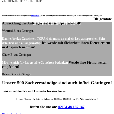
ZERTIFIZIERTE SICHERHEIT:
Vertrauenssachverständiger von
mobile.de
|
DAT Systempartner unseres Hauses |
TüV Süd Prüfgeschäft nach §29
Die gesamte
Ich möchte mich noch einmal ganz herzlich für Ihre Arbeit bedanken.
Abwicklung des Auftrages waren sehr professionell!
UNSERE KUNDENSTIMMEN:
Winfried S. aus Göttingen
Danke für das Gutachten. TOP Arbeit, muss da mal ein Lob aussprechen. Sehr
Ich werde mit Sicherheit ihren Dienst erneut
detailliert und aussagekräftig.
in Anspruch nehmen!
Oliver B. aus Göttingen
Werde ihre Firma weiter
Möchte mich für das erstellte Gutachten bedanken
empfehlen!
Reiner G. aus Göttingen
Unsere 500 Sachverständige sind auch in/bei Göttingen!
Jetzt unverbindlich und kostenlos beraten lassen.
Unser Team für fair ist Mo-Sa. 8:00 – 18:00 Uhr für Sie erreichbar!
Rufen Sie uns an:
02154 48 125 147