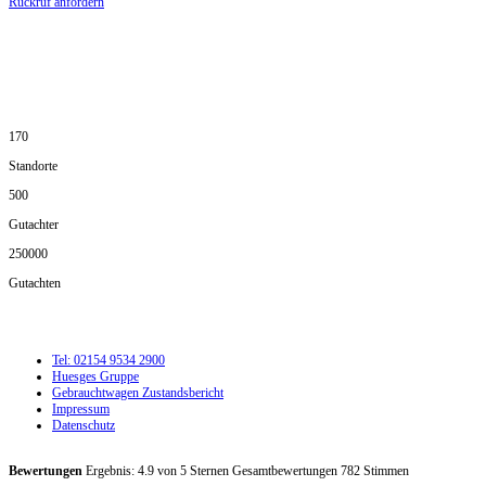
Rückruf anfordern
DIE HÜSGES-GRUPPE IN ZAHLEN:
170
Standorte
500
Gutachter
250000
Gutachten
Tel: 02154 9534 2900
Huesges Gruppe
Gebrauchtwagen Zustandsbericht
Impressum
Datenschutz
Bewertungen
Ergebnis:
4.9
von
5
Sternen Gesamtbewertungen
782
Stimmen