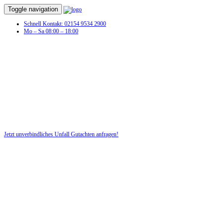
Toggle navigation
Schnell Kontakt: 02154 9534 2900
Mo – Sa 08:00 – 18:00
Sie hatten einen Autounfall und benötigen
jetzt ein Unfallgutachten!
Profitieren Sie von unserer fairen und kostenlosen Beratung!
Jetzt unverbindliches Unfall Gutachten anfragen!
DIE HÜSGES-GRUPPE BEKANNT AUS DEN MEDIEN: