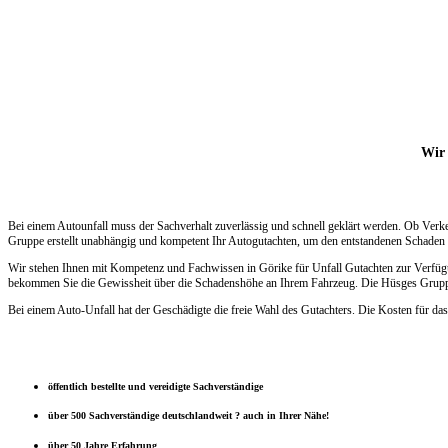
Wir 
Bei einem Autounfall muss der Sachverhalt zuverlässig und schnell geklärt werden. Ob Verk
Gruppe erstellt unabhängig und kompetent Ihr Autogutachten, um den entstandenen Schaden s
Wir stehen Ihnen mit Kompetenz und Fachwissen in Görike für Unfall Gutachten zur Verfügun
bekommen Sie die Gewissheit über die Schadenshöhe an Ihrem Fahrzeug. Die Hüsges Gruppe e
Bei einem Auto-Unfall hat der Geschädigte die freie Wahl des Gutachters. Die Kosten für das
öffentlich bestellte und vereidigte Sachverständige
über 500 Sachverständige deutschlandweit ? auch in Ihrer Nähe!
über 50 Jahre Erfahrung