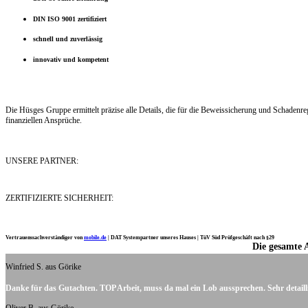
DIN ISO 9001 zertifiziert
schnell und zuverlässig
innovativ und kompetent
Die Hüsges Gruppe ermittelt präzise alle Details, die für die Beweissicherung und Schaden
finanziellen Ansprüche.
UNSERE PARTNER:
ZERTIFIZIERTE SICHERHEIT:
Vertrauenssachverständiger von
mobile.de
|
DAT Systempartner unseres Hauses |
TüV Süd Prüfgeschäft nach §29
Die gesamte 
Ich möchte mich noch einmal ganz herzlich für Ihre Arbeit bedanken.
Winfried S. aus Görike
Danke für das Gutachten. TOP Arbeit, muss da mal ein Lob aussprechen. Sehr detaill