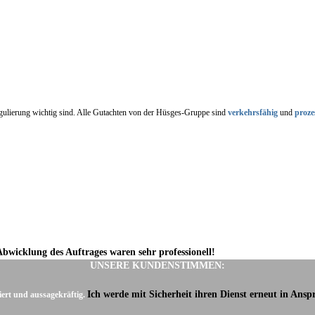
regulierung wichtig sind. Alle Gutachten von der Hüsges-Gruppe sind
verkehrsfähig
und
proze
Abwicklung des Auftrages waren sehr professionell!
UNSERE KUNDENSTIMMEN:
Ich werde mit Sicherheit ihren Dienst erneut in Ans
iert und aussagekräftig.