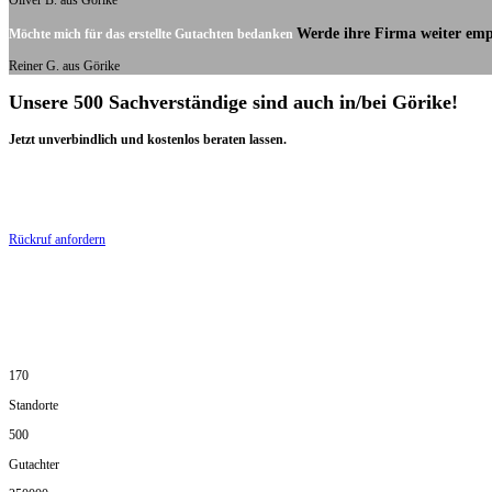
Oliver B. aus Görike
Werde ihre Firma weiter emp
Möchte mich für das erstellte Gutachten bedanken
Reiner G. aus Görike
Unsere 500 Sachverständige sind auch in/bei Görike!
Jetzt unverbindlich und kostenlos beraten lassen.
Rückruf anfordern
170
Standorte
500
Gutachter