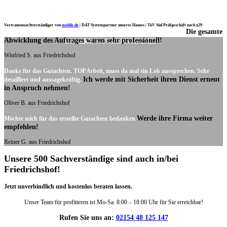
Vertrauenssachverständiger von
mobile.de
|
DAT Systempartner unseres Hauses |
TüV Süd Prüfgeschäft nach §29
Die gesamte
Ich möchte mich noch einmal ganz herzlich für Ihre Arbeit bedanken.
Abwicklung des Auftrages waren sehr professionell!
UNSERE KUNDENSTIMMEN:
Winfried S. aus Friedrichshof
Danke für das Gutachten. TOP Arbeit, muss da mal ein Lob aussprechen. Sehr
Ich werde mit Sicherheit ihren Dienst erneut
detailliert und aussagekräftig.
in Anspruch nehmen!
Oliver B. aus Friedrichshof
Werde ihre Firma weiter
Möchte mich für das erstellte Gutachten bedanken
empfehlen!
Reiner G. aus Friedrichshof
Unsere 500 Sachverständige sind auch in/bei
Friedrichshof!
Jetzt unverbindlich und kostenlos beraten lassen.
Unser Team für profitieren ist Mo-Sa. 8:00 – 18:00 Uhr für Sie erreichbar!
Rufen Sie uns an:
02154 48 125 147