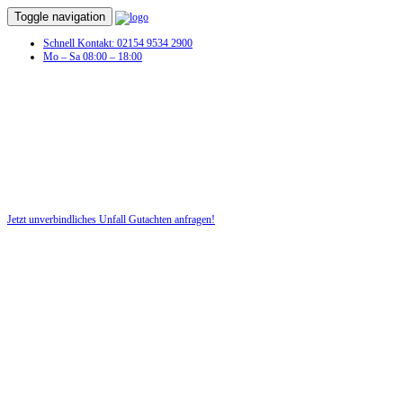
Toggle navigation
Schnell Kontakt: 02154 9534 2900
Mo – Sa 08:00 – 18:00
Unfall Gutachten in Friedrichshof
Profitieren Sie von unserer fairen und kostenlosen Beratung!
Jetzt unverbindliches Unfall Gutachten anfragen!
DIE HÜSGES-GRUPPE BEKANNT AUS DEN MEDIEN: