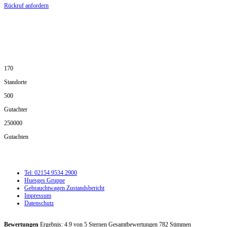
Rückruf anfordern
DIE HÜSGES-GRUPPE IN ZAHLEN:
170
Standorte
500
Gutachter
250000
Gutachten
Tel: 02154 9534 2900
Huesges Gruppe
Gebrauchtwagen Zustandsbericht
Impressum
Datenschutz
Bewertungen
Ergebnis:
4.9
von
5
Sternen Gesamtbewertungen
782
Stimmen