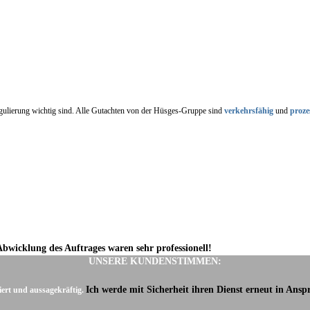
regulierung wichtig sind. Alle Gutachten von der Hüsges-Gruppe sind
verkehrsfähig
und
proze
Abwicklung des Auftrages waren sehr professionell!
UNSERE KUNDENSTIMMEN:
Ich werde mit Sicherheit ihren Dienst erneut in Ans
iert und aussagekräftig.