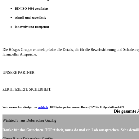
DIN ISO 9001 zertifiziert
schnell und zuverlässig
innovativ und kompetent
Die Hüsges Gruppe ermittelt präzise alle Details, die für die Beweissicherung und Schaden
finanziellen Ansprüche.
UNSERE PARTNER:
ZERTIFIZIERTE SICHERHEIT:
Vertrauenssachverständiger von
mobile.de
|
DAT Systempartner unseres Hauses |
TüV Süd Prüfgeschäft nach §29
Die gesamte 
Ich möchte mich noch einmal ganz herzlich für Ihre Arbeit bedanken.
Winfried S. aus Doberschau-Gaußig
Danke für das Gutachten. TOP Arbeit, muss da mal ein Lob aussprechen. Sehr detaill