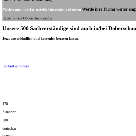
Oliver B. aus Doberschau-Gaußig
Werde ihre Firma weiter emp
Möchte mich für das erstellte Gutachten bedanken
Reiner G. aus Doberschau-Gaußig
Unsere 500 Sachverständige sind auch in/bei Doberscha
Jetzt unverbindlich und kostenlos beraten lassen.
Rückruf anfordern
170
Standorte
500
Gutachter