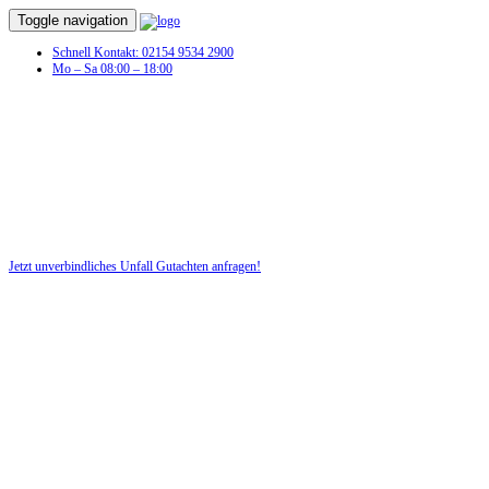
Toggle navigation
Schnell Kontakt: 02154 9534 2900
Mo – Sa 08:00 – 18:00
Unfall Gutachten in Diera-Zehren
Profitieren Sie von unserer fairen und kostenlosen Beratung!
Jetzt unverbindliches Unfall Gutachten anfragen!
DIE HÜSGES-GRUPPE BEKANNT AUS DEN MEDIEN: