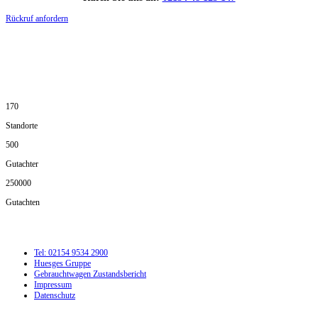
Rückruf anfordern
DIE HÜSGES-GRUPPE IN ZAHLEN:
170
Standorte
500
Gutachter
250000
Gutachten
Tel: 02154 9534 2900
Huesges Gruppe
Gebrauchtwagen Zustandsbericht
Impressum
Datenschutz