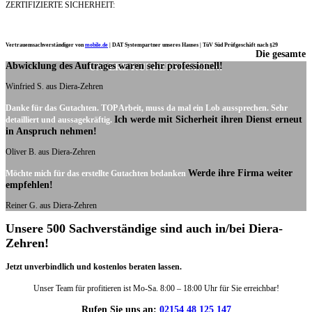
ZERTIFIZIERTE SICHERHEIT:
Vertrauenssachverständiger von
mobile.de
|
DAT Systempartner unseres Hauses |
TüV Süd Prüfgeschäft nach §29
Die gesamte
Ich möchte mich noch einmal ganz herzlich für Ihre Arbeit bedanken.
Abwicklung des Auftrages waren sehr professionell!
UNSERE KUNDENSTIMMEN:
Winfried S. aus Diera-Zehren
Danke für das Gutachten. TOP Arbeit, muss da mal ein Lob aussprechen. Sehr
Ich werde mit Sicherheit ihren Dienst erneut
detailliert und aussagekräftig.
in Anspruch nehmen!
Oliver B. aus Diera-Zehren
Werde ihre Firma weiter
Möchte mich für das erstellte Gutachten bedanken
empfehlen!
Reiner G. aus Diera-Zehren
Unsere 500 Sachverständige sind auch in/bei Diera-
Zehren!
Jetzt unverbindlich und kostenlos beraten lassen.
Unser Team für profitieren ist Mo-Sa. 8:00 – 18:00 Uhr für Sie erreichbar!
Rufen Sie uns an:
02154 48 125 147