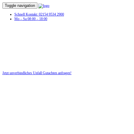
Toggle navigation
Schnell Kontakt: 02154 9534 2900
Mo – Sa 08:00 – 18:00
Unfall Gutachten in Diedersdorf
Profitieren Sie von unserer fairen und kostenlosen Beratung!
Jetzt unverbindliches Unfall Gutachten anfragen!
DIE HÜSGES-GRUPPE BEKANNT AUS DEN MEDIEN: