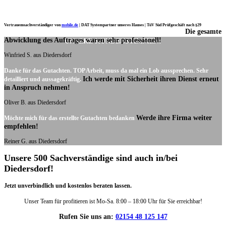
Vertrauenssachverständiger von
mobile.de
|
DAT Systempartner unseres Hauses |
TüV Süd Prüfgeschäft nach §29
Die gesamte
Ich möchte mich noch einmal ganz herzlich für Ihre Arbeit bedanken.
Abwicklung des Auftrages waren sehr professionell!
UNSERE KUNDENSTIMMEN:
Winfried S. aus Diedersdorf
Danke für das Gutachten. TOP Arbeit, muss da mal ein Lob aussprechen. Sehr
Ich werde mit Sicherheit ihren Dienst erneut
detailliert und aussagekräftig.
in Anspruch nehmen!
Oliver B. aus Diedersdorf
Werde ihre Firma weiter
Möchte mich für das erstellte Gutachten bedanken
empfehlen!
Reiner G. aus Diedersdorf
Unsere 500 Sachverständige sind auch in/bei
Diedersdorf!
Jetzt unverbindlich und kostenlos beraten lassen.
Unser Team für profitieren ist Mo-Sa. 8:00 – 18:00 Uhr für Sie erreichbar!
Rufen Sie uns an:
02154 48 125 147