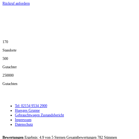
Rückruf anfordern
DIE HÜSGES-GRUPPE IN ZAHLEN:
170
Standorte
500
Gutachter
250000
Gutachten
Tel: 02154 9534 2900
Huesges Gruppe
Gebrauchtwagen Zustandsbericht
Impressum
Datenschutz
Bewertungen
Ergebnis:
4.9
von
5
Sternen Gesamtbewertungen
782
Stimmen