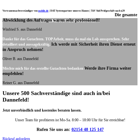
Vertrauenssachverständiger von
mobile.de
|
DAT Systempartner unseres Hauses |
TüV Süd Prüfgeschäft nach §29
Die gesamte
Ich möchte mich noch einmal ganz herzlich für Ihre Arbeit bedanken.
Abwicklung des Auftrages waren sehr professionell!
UNSERE KUNDENSTIMMEN:
Winfried S. aus Dannefeld
Danke für das Gutachten. TOP Arbeit, muss da mal ein Lob aussprechen. Sehr
Ich werde mit Sicherheit ihren Dienst erneut
detailliert und aussagekräftig.
in Anspruch nehmen!
Oliver B. aus Dannefeld
Werde ihre Firma weiter
Möchte mich für das erstellte Gutachten bedanken
empfehlen!
Reiner G. aus Dannefeld
Unsere 500 Sachverständige sind auch in/bei
Dannefeld!
Jetzt unverbindlich und kostenlos beraten lassen.
Unser Team für profitieren ist Mo-Sa. 8:00 – 18:00 Uhr für Sie erreichbar!
Rufen Sie uns an:
02154 48 125 147
Rückruf anfordern