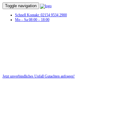
Toggle navigation
Schnell Kontakt: 02154 9534 2900
Mo – Sa 08:00 – 18:00
Unfall Gutachten in Dannefeld
Profitieren Sie von unserer fairen und kostenlosen Beratung!
Jetzt unverbindliches Unfall Gutachten anfragen!
DIE HÜSGES-GRUPPE BEKANNT AUS DEN MEDIEN: