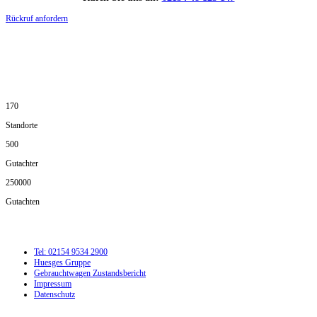
Rückruf anfordern
DIE HÜSGES-GRUPPE IN ZAHLEN:
170
Standorte
500
Gutachter
250000
Gutachten
Tel: 02154 9534 2900
Huesges Gruppe
Gebrauchtwagen Zustandsbericht
Impressum
Datenschutz