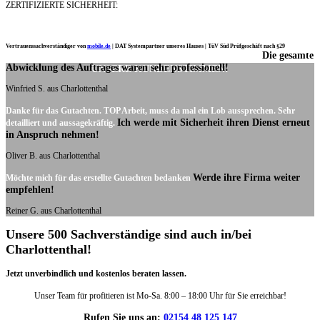
ZERTIFIZIERTE SICHERHEIT:
Vertrauenssachverständiger von
mobile.de
|
DAT Systempartner unseres Hauses |
TüV Süd Prüfgeschäft nach §29
Die gesamte
Ich möchte mich noch einmal ganz herzlich für Ihre Arbeit bedanken.
Abwicklung des Auftrages waren sehr professionell!
UNSERE KUNDENSTIMMEN:
Winfried S. aus Charlottenthal
Danke für das Gutachten. TOP Arbeit, muss da mal ein Lob aussprechen. Sehr
Ich werde mit Sicherheit ihren Dienst erneut
detailliert und aussagekräftig.
in Anspruch nehmen!
Oliver B. aus Charlottenthal
Werde ihre Firma weiter
Möchte mich für das erstellte Gutachten bedanken
empfehlen!
Reiner G. aus Charlottenthal
Unsere 500 Sachverständige sind auch in/bei
Charlottenthal!
Jetzt unverbindlich und kostenlos beraten lassen.
Unser Team für profitieren ist Mo-Sa. 8:00 – 18:00 Uhr für Sie erreichbar!
Rufen Sie uns an:
02154 48 125 147