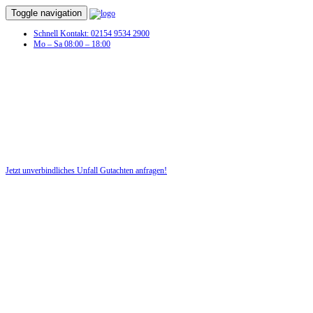
Toggle navigation
Schnell Kontakt: 02154 9534 2900
Mo – Sa 08:00 – 18:00
Unfall Gutachten in Charlottenthal
Profitieren Sie von unserer fairen und kostenlosen Beratung!
Jetzt unverbindliches Unfall Gutachten anfragen!
DIE HÜSGES-GRUPPE BEKANNT AUS DEN MEDIEN: