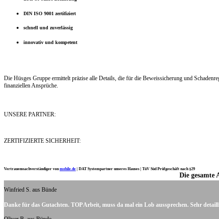
DIN ISO 9001 zertifiziert
schnell und zuverlässig
innovativ und kompetent
Die Hüsges Gruppe ermittelt präzise alle Details, die für die Beweissicherung und Schaden
finanziellen Ansprüche.
UNSERE PARTNER:
ZERTIFIZIERTE SICHERHEIT:
Vertrauenssachverständiger von
mobile.de
|
DAT Systempartner unseres Hauses |
TüV Süd Prüfgeschäft nach §29
Die gesamte 
Ich möchte mich noch einmal ganz herzlich für Ihre Arbeit bedanken.
Winfried S. aus Bünde
Danke für das Gutachten. TOP Arbeit, muss da mal ein Lob aussprechen. Sehr detaill