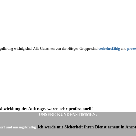
regulierung wichtig sind. Alle Gutachten von der Hüsges-Gruppe sind
verkehrsfähig
und
proze
Abwicklung des Auftrages waren sehr professionell!
UNSERE KUNDENSTIMMEN:
Ich werde mit Sicherheit ihren Dienst erneut in Ans
iert und aussagekräftig.