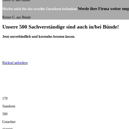
Oliver B. aus Bünde
Werde ihre Firma weiter emp
Möchte mich für das erstellte Gutachten bedanken
Reiner G. aus Bünde
Unsere 500 Sachverständige sind auch in/bei Bünde!
Jetzt unverbindlich und kostenlos beraten lassen.
Rückruf anfordern
170
Standorte
500
Gutachter