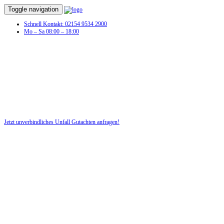
Toggle navigation
Schnell Kontakt: 02154 9534 2900
Mo – Sa 08:00 – 18:00
Unfall Gutachten in Bülstringen
Profitieren Sie von unserer fairen und kostenlosen Beratung!
Jetzt unverbindliches Unfall Gutachten anfragen!
DIE HÜSGES-GRUPPE BEKANNT AUS DEN MEDIEN: