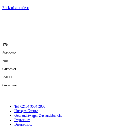
Rückruf anfordern
DIE HÜSGES-GRUPPE IN ZAHLEN:
170
Standorte
500
Gutachter
250000
Gutachten
Tel: 02154 9534 2900
Huesges Gruppe
Gebrauchtwagen Zustandsbericht
Impressum
Datenschutz