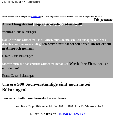
ZERTIFIZIERTE SICHERHEIT:
Vertrauenssachverständiger von
mobile.de
|
DAT Systempartner unseres Hauses |
TüV Süd Prüfgeschäft nach §29
Die gesamte
Ich möchte mich noch einmal ganz herzlich für Ihre Arbeit bedanken.
Abwicklung des Auftrages waren sehr professionell!
UNSERE KUNDENSTIMMEN:
Winfried S. aus Bülstringen
Danke für das Gutachten. TOP Arbeit, muss da mal ein Lob aussprechen. Sehr
Ich werde mit Sicherheit ihren Dienst erneut
detailliert und aussagekräftig.
in Anspruch nehmen!
Oliver B. aus Bülstringen
Werde ihre Firma weiter
Möchte mich für das erstellte Gutachten bedanken
empfehlen!
Reiner G. aus Bülstringen
Unsere 500 Sachverständige sind auch in/bei
Bülstringen!
Jetzt unverbindlich und kostenlos beraten lassen.
Unser Team für profitieren ist Mo-Sa. 8:00 – 18:00 Uhr für Sie erreichbar!
Rufen Sie uns an:
02154 48 125 147