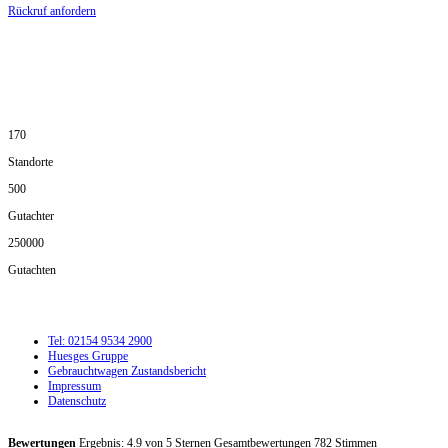
Rückruf anfordern
DIE HÜSGES-GRUPPE IN ZAHLEN:
170
Standorte
500
Gutachter
250000
Gutachten
Tel: 02154 9534 2900
Huesges Gruppe
Gebrauchtwagen Zustandsbericht
Impressum
Datenschutz
Bewertungen
Ergebnis:
4.9
von
5
Sternen Gesamtbewertungen
782
Stimmen