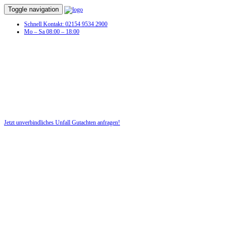
Toggle navigation
Schnell Kontakt: 02154 9534 2900
Mo – Sa 08:00 – 18:00
Unfall Gutachten in Bramstedtlund
Profitieren Sie von unserer fairen und kostenlosen Beratung!
Jetzt unverbindliches Unfall Gutachten anfragen!
DIE HÜSGES-GRUPPE BEKANNT AUS DEN MEDIEN: