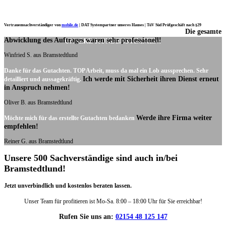
Vertrauenssachverständiger von
mobile.de
|
DAT Systempartner unseres Hauses |
TüV Süd Prüfgeschäft nach §29
Die gesamte
Ich möchte mich noch einmal ganz herzlich für Ihre Arbeit bedanken.
Abwicklung des Auftrages waren sehr professionell!
UNSERE KUNDENSTIMMEN:
Winfried S. aus Bramstedtlund
Danke für das Gutachten. TOP Arbeit, muss da mal ein Lob aussprechen. Sehr
Ich werde mit Sicherheit ihren Dienst erneut
detailliert und aussagekräftig.
in Anspruch nehmen!
Oliver B. aus Bramstedtlund
Werde ihre Firma weiter
Möchte mich für das erstellte Gutachten bedanken
empfehlen!
Reiner G. aus Bramstedtlund
Unsere 500 Sachverständige sind auch in/bei
Bramstedtlund!
Jetzt unverbindlich und kostenlos beraten lassen.
Unser Team für profitieren ist Mo-Sa. 8:00 – 18:00 Uhr für Sie erreichbar!
Rufen Sie uns an:
02154 48 125 147