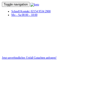
Toggle navigation
Schnell Kontakt: 02154 9534 2900
Mo – Sa 08:00 – 18:00
Unfall Gutachten in Bous
Profitieren Sie von unserer fairen und kostenlosen Beratung!
Jetzt unverbindliches Unfall Gutachten anfragen!
DIE HÜSGES-GRUPPE BEKANNT AUS DEN MEDIEN: