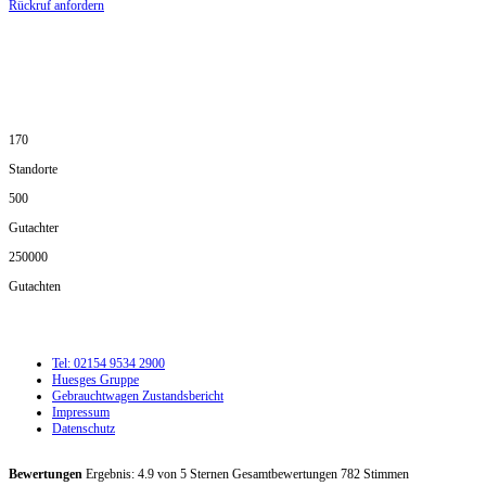
Rückruf anfordern
DIE HÜSGES-GRUPPE IN ZAHLEN:
170
Standorte
500
Gutachter
250000
Gutachten
Tel: 02154 9534 2900
Huesges Gruppe
Gebrauchtwagen Zustandsbericht
Impressum
Datenschutz
Bewertungen
Ergebnis:
4.9
von
5
Sternen Gesamtbewertungen
782
Stimmen