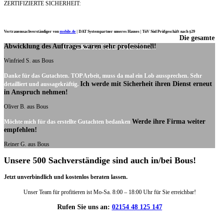
ZERTIFIZIERTE SICHERHEIT:
Vertrauenssachverständiger von
mobile.de
|
DAT Systempartner unseres Hauses |
TüV Süd Prüfgeschäft nach §29
Die gesamte
Ich möchte mich noch einmal ganz herzlich für Ihre Arbeit bedanken.
Abwicklung des Auftrages waren sehr professionell!
UNSERE KUNDENSTIMMEN:
Winfried S. aus Bous
Danke für das Gutachten. TOP Arbeit, muss da mal ein Lob aussprechen. Sehr
Ich werde mit Sicherheit ihren Dienst erneut
detailliert und aussagekräftig.
in Anspruch nehmen!
Oliver B. aus Bous
Werde ihre Firma weiter
Möchte mich für das erstellte Gutachten bedanken
empfehlen!
Reiner G. aus Bous
Unsere 500 Sachverständige sind auch in/bei Bous!
Jetzt unverbindlich und kostenlos beraten lassen.
Unser Team für profitieren ist Mo-Sa. 8:00 – 18:00 Uhr für Sie erreichbar!
Rufen Sie uns an:
02154 48 125 147