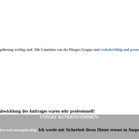
regulierung wichtig sind. Alle Gutachten von der Hüsges-Gruppe sind
verkehrsfähig
und
proze
Abwicklung des Auftrages waren sehr professionell!
UNSERE KUNDENSTIMMEN:
Ich werde mit Sicherheit ihren Dienst erneut in Ans
iert und aussagekräftig.