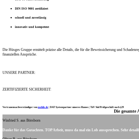
DIN ISO 9001 zertifiziert
schnell und zuverlässig
innovativ und kompetent
Die Hüsges Gruppe ermittelt präzise alle Details, die für die Beweissicherung und Schaden
finanziellen Ansprüche.
UNSERE PARTNER:
ZERTIFIZIERTE SICHERHEIT:
Vertrauenssachverständiger von
mobile.de
|
DAT Systempartner unseres Hauses |
TüV Süd Prüfgeschäft nach §29
Die gesamte 
Ich möchte mich noch einmal ganz herzlich für Ihre Arbeit bedanken.
Winfried S. aus Börsborn
Danke für das Gutachten. TOP Arbeit, muss da mal ein Lob aussprechen. Sehr detaill