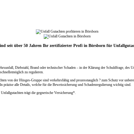
ind seit über 50 Jahren Ihr zertifizierter Profi in Börsborn für Unfallguta
ehrsunfall, Diebstahl, Brand oder technischer Schaden – in der Klärung der Schuldfrage, des 
chnellstmöglich zu regulieren.
achten von der Hüsges-Gruppe sind verkehrsfähig und prozesstauglich ? zum Schutz vor unbere
n präzise alle Details, welche für die Beweissicherung und Schadenregulierung wichtig sind.
 Unfallgutachten trägt die gegnerische Versicherung*.