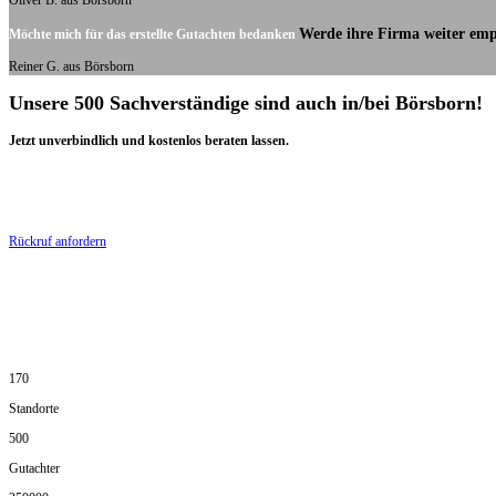
Oliver B. aus Börsborn
Werde ihre Firma weiter emp
Möchte mich für das erstellte Gutachten bedanken
Reiner G. aus Börsborn
Unsere 500 Sachverständige sind auch in/bei Börsborn!
Jetzt unverbindlich und kostenlos beraten lassen.
Rückruf anfordern
170
Standorte
500
Gutachter