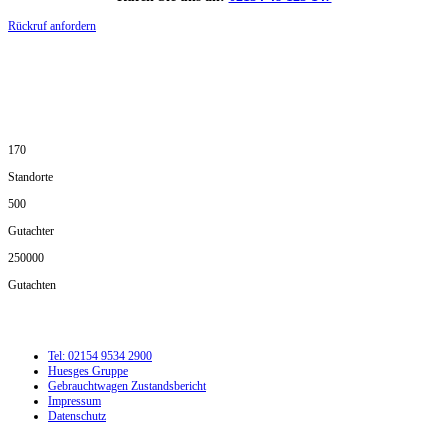
Rückruf anfordern
DIE HÜSGES-GRUPPE IN ZAHLEN:
170
Standorte
500
Gutachter
250000
Gutachten
Tel: 02154 9534 2900
Huesges Gruppe
Gebrauchtwagen Zustandsbericht
Impressum
Datenschutz