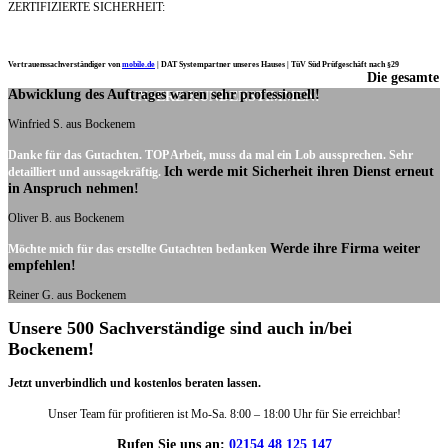
ZERTIFIZIERTE SICHERHEIT:
Vertrauenssachverständiger von
mobile.de
|
DAT Systempartner unseres Hauses |
TüV Süd Prüfgeschäft nach §29
Die gesamte
Ich möchte mich noch einmal ganz herzlich für Ihre Arbeit bedanken.
Abwicklung des Auftrages waren sehr professionell!
UNSERE KUNDENSTIMMEN:
Winfried S. aus Bockenem
Danke für das Gutachten. TOP Arbeit, muss da mal ein Lob aussprechen. Sehr
Ich werde mit Sicherheit ihren Dienst erneut
detailliert und aussagekräftig.
in Anspruch nehmen!
Oliver B. aus Bockenem
Werde ihre Firma weiter
Möchte mich für das erstellte Gutachten bedanken
empfehlen!
Reiner G. aus Bockenem
Unsere 500 Sachverständige sind auch in/bei
Bockenem!
Jetzt unverbindlich und kostenlos beraten lassen.
Unser Team für profitieren ist Mo-Sa. 8:00 – 18:00 Uhr für Sie erreichbar!
Rufen Sie uns an:
02154 48 125 147