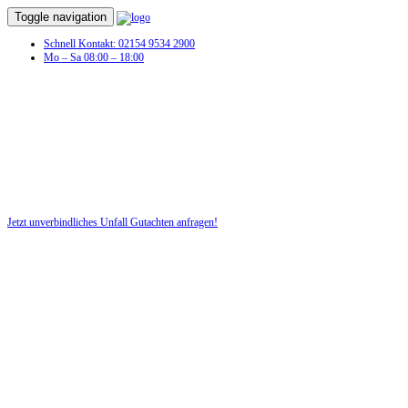
Toggle navigation
Schnell Kontakt: 02154 9534 2900
Mo – Sa 08:00 – 18:00
Unfall Gutachten in Bockenem
Profitieren Sie von unserer fairen und kostenlosen Beratung!
Jetzt unverbindliches Unfall Gutachten anfragen!
DIE HÜSGES-GRUPPE BEKANNT AUS DEN MEDIEN: