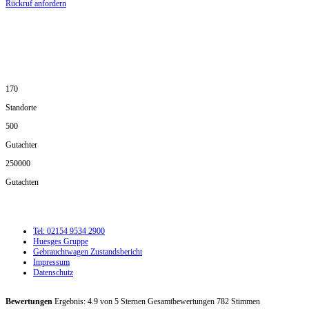
Rückruf anfordern
DIE HÜSGES-GRUPPE IN ZAHLEN:
170
Standorte
500
Gutachter
250000
Gutachten
Tel: 02154 9534 2900
Huesges Gruppe
Gebrauchtwagen Zustandsbericht
Impressum
Datenschutz
Bewertungen
Ergebnis:
4.9
von
5
Sternen Gesamtbewertungen
782
Stimmen