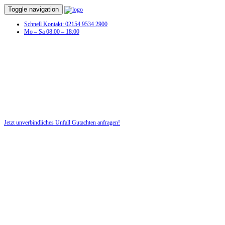
Toggle navigation
Schnell Kontakt: 02154 9534 2900
Mo – Sa 08:00 – 18:00
Unfall Gutachten in Besitz
Profitieren Sie von unserer fairen und kostenlosen Beratung!
Jetzt unverbindliches Unfall Gutachten anfragen!
DIE HÜSGES-GRUPPE BEKANNT AUS DEN MEDIEN: