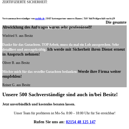
ZERTIFIZIERTE SICHERHEIT:
Vertrauenssachverständiger von
mobile.de
|
DAT Systempartner unseres Hauses |
TüV Süd Prüfgeschäft nach §29
Die gesamte
Ich möchte mich noch einmal ganz herzlich für Ihre Arbeit bedanken.
Abwicklung des Auftrages waren sehr professionell!
UNSERE KUNDENSTIMMEN:
Winfried S. aus Besitz
Danke für das Gutachten. TOP Arbeit, muss da mal ein Lob aussprechen. Sehr
Ich werde mit Sicherheit ihren Dienst erneut
detailliert und aussagekräftig.
in Anspruch nehmen!
Oliver B. aus Besitz
Werde ihre Firma weiter
Möchte mich für das erstellte Gutachten bedanken
empfehlen!
Reiner G. aus Besitz
Unsere 500 Sachverständige sind auch in/bei Besitz!
Jetzt unverbindlich und kostenlos beraten lassen.
Unser Team für profitieren ist Mo-Sa. 8:00 – 18:00 Uhr für Sie erreichbar!
Rufen Sie uns an:
02154 48 125 147