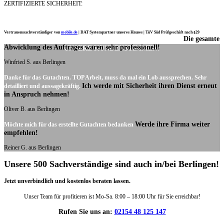
ZERTIFIZIERTE SICHERHEIT:
Vertrauenssachverständiger von
mobile.de
|
DAT Systempartner unseres Hauses |
TüV Süd Prüfgeschäft nach §29
Die gesamte
Ich möchte mich noch einmal ganz herzlich für Ihre Arbeit bedanken.
Abwicklung des Auftrages waren sehr professionell!
UNSERE KUNDENSTIMMEN:
Winfried S. aus Berlingen
Danke für das Gutachten. TOP Arbeit, muss da mal ein Lob aussprechen. Sehr
Ich werde mit Sicherheit ihren Dienst erneut
detailliert und aussagekräftig.
in Anspruch nehmen!
Oliver B. aus Berlingen
Werde ihre Firma weiter
Möchte mich für das erstellte Gutachten bedanken
empfehlen!
Reiner G. aus Berlingen
Unsere 500 Sachverständige sind auch in/bei Berlingen!
Jetzt unverbindlich und kostenlos beraten lassen.
Unser Team für profitieren ist Mo-Sa. 8:00 – 18:00 Uhr für Sie erreichbar!
Rufen Sie uns an:
02154 48 125 147