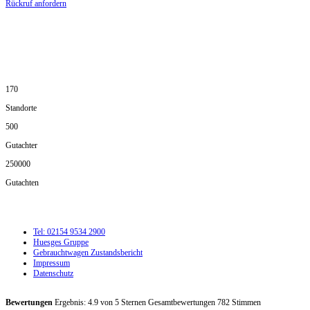
Rückruf anfordern
DIE HÜSGES-GRUPPE IN ZAHLEN:
170
Standorte
500
Gutachter
250000
Gutachten
Tel: 02154 9534 2900
Huesges Gruppe
Gebrauchtwagen Zustandsbericht
Impressum
Datenschutz
Bewertungen
Ergebnis:
4.9
von
5
Sternen Gesamtbewertungen
782
Stimmen