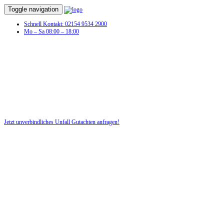
Toggle navigation
Schnell Kontakt: 02154 9534 2900
Mo – Sa 08:00 – 18:00
Unfall Gutachten in Berlingen
Profitieren Sie von unserer fairen und kostenlosen Beratung!
Jetzt unverbindliches Unfall Gutachten anfragen!
DIE HÜSGES-GRUPPE BEKANNT AUS DEN MEDIEN: