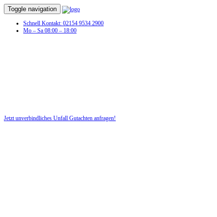
Toggle navigation
Schnell Kontakt: 02154 9534 2900
Mo – Sa 08:00 – 18:00
Unfall Gutachten in Beilingen
Profitieren Sie von unserer fairen und kostenlosen Beratung!
Jetzt unverbindliches Unfall Gutachten anfragen!
DIE HÜSGES-GRUPPE BEKANNT AUS DEN MEDIEN: