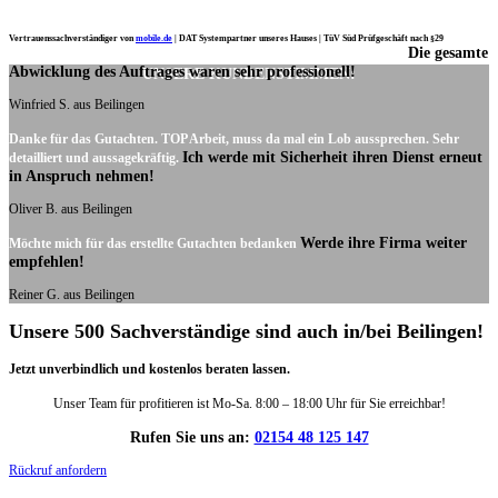
Vertrauenssachverständiger von
mobile.de
|
DAT Systempartner unseres Hauses |
TüV Süd Prüfgeschäft nach §29
Die gesamte
Ich möchte mich noch einmal ganz herzlich für Ihre Arbeit bedanken.
Abwicklung des Auftrages waren sehr professionell!
UNSERE KUNDENSTIMMEN:
Winfried S. aus Beilingen
Danke für das Gutachten. TOP Arbeit, muss da mal ein Lob aussprechen. Sehr
Ich werde mit Sicherheit ihren Dienst erneut
detailliert und aussagekräftig.
in Anspruch nehmen!
Oliver B. aus Beilingen
Werde ihre Firma weiter
Möchte mich für das erstellte Gutachten bedanken
empfehlen!
Reiner G. aus Beilingen
Unsere 500 Sachverständige sind auch in/bei Beilingen!
Jetzt unverbindlich und kostenlos beraten lassen.
Unser Team für profitieren ist Mo-Sa. 8:00 – 18:00 Uhr für Sie erreichbar!
Rufen Sie uns an:
02154 48 125 147
Rückruf anfordern