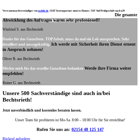
Vertrauenssachverständiger von
mobile.de
|
DAT Systempartner unseres Hauses |
TüV Süd Prüfgeschäft nach §29
Die gesamte
Ich möchte mich noch einmal ganz herzlich für Ihre Arbeit bedanken.
Abwicklung des Auftrages waren sehr professionell!
UNSERE KUNDENSTIMMEN:
Winfried S. aus Bechtsrieth
Danke für das Gutachten. TOP Arbeit, muss da mal ein Lob aussprechen. Sehr
Ich werde mit Sicherheit ihren Dienst erneut
detailliert und aussagekräftig.
in Anspruch nehmen!
Oliver B. aus Bechtsrieth
Werde ihre Firma weiter
Möchte mich für das erstellte Gutachten bedanken
empfehlen!
Reiner G. aus Bechtsrieth
Unsere 500 Sachverständige sind auch in/bei
Bechtsrieth!
Jetzt unverbindlich und kostenlos beraten lassen.
Unser Team für profitieren ist Mo-Sa. 8:00 – 18:00 Uhr für Sie erreichbar!
Rufen Sie uns an:
02154 48 125 147
Rückruf anfordern