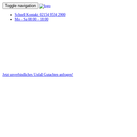
Toggle navigation
Schnell Kontakt: 02154 9534 2900
Mo – Sa 08:00 – 18:00
Unfall Gutachten in Bechtsrieth
Profitieren Sie von unserer fairen und kostenlosen Beratung!
Jetzt unverbindliches Unfall Gutachten anfragen!
DIE HÜSGES-GRUPPE BEKANNT AUS DEN MEDIEN: