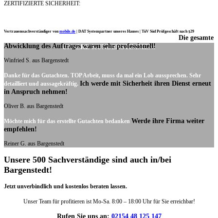
ZERTIFIZIERTE SICHERHEIT:
Vertrauenssachverständiger von
mobile.de
|
DAT Systempartner unseres Hauses |
TüV Süd Prüfgeschäft nach §29
Die gesamte
Ich möchte mich noch einmal ganz herzlich für Ihre Arbeit bedanken.
Abwicklung des Auftrages waren sehr professionell!
UNSERE KUNDENSTIMMEN:
Winfried S. aus Bargenstedt
Danke für das Gutachten. TOP Arbeit, muss da mal ein Lob aussprechen. Sehr
Ich werde mit Sicherheit ihren Dienst erneut
detailliert und aussagekräftig.
in Anspruch nehmen!
Oliver B. aus Bargenstedt
Werde ihre Firma weiter
Möchte mich für das erstellte Gutachten bedanken
empfehlen!
Reiner G. aus Bargenstedt
Unsere 500 Sachverständige sind auch in/bei
Bargenstedt!
Jetzt unverbindlich und kostenlos beraten lassen.
Unser Team für profitieren ist Mo-Sa. 8:00 – 18:00 Uhr für Sie erreichbar!
Rufen Sie uns an:
02154 48 125 147