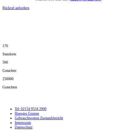
Rückruf anfordern
DIE HÜSGES-GRUPPE IN ZAHLEN:
170
Standorte
500
Gutachter
250000
Gutachten
Tel: 02154 9534 2900
Huesges Gruppe
Gebrauchtwagen Zustandsbericht
Impressum
Datenschutz