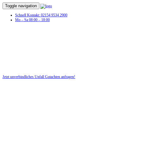
Toggle navigation
Schnell Kontakt: 02154 9534 2900
Mo – Sa 08:00 – 18:00
Unfall Gutachten in Bargenstedt
Profitieren Sie von unserer fairen und kostenlosen Beratung!
Jetzt unverbindliches Unfall Gutachten anfragen!
DIE HÜSGES-GRUPPE BEKANNT AUS DEN MEDIEN: