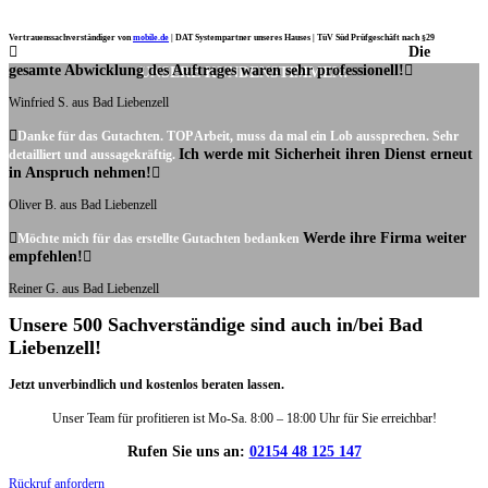
Vertrauenssachverständiger von
mobile.de
|
DAT Systempartner unseres Hauses |
TüV Süd Prüfgeschäft nach §29
Die
Ich möchte mich noch einmal ganz herzlich für Ihre Arbeit bedanken.
gesamte Abwicklung des Auftrages waren sehr professionell!
UNSERE KUNDENSTIMMEN:
Winfried S. aus Bad Liebenzell
Danke für das Gutachten. TOP Arbeit, muss da mal ein Lob aussprechen. Sehr
Ich werde mit Sicherheit ihren Dienst erneut
detailliert und aussagekräftig.
in Anspruch nehmen!
Oliver B. aus Bad Liebenzell
Werde ihre Firma weiter
Möchte mich für das erstellte Gutachten bedanken
empfehlen!
Reiner G. aus Bad Liebenzell
Unsere 500 Sachverständige sind auch in/bei Bad
Liebenzell!
Jetzt unverbindlich und kostenlos beraten lassen.
Unser Team für profitieren ist Mo-Sa. 8:00 – 18:00 Uhr für Sie erreichbar!
Rufen Sie uns an:
02154 48 125 147
Rückruf anfordern