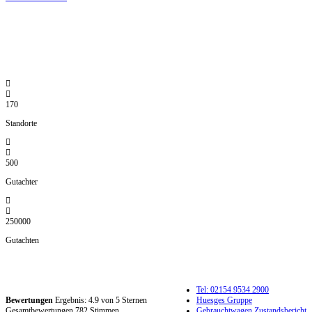
DIE HÜSGES-GRUPPE IN ZAHLEN:
170
Standorte
500
Gutachter
250000
Gutachten
Tel: 02154 9534 2900
Bewertungen
Ergebnis:
4.9
von
5
Sternen
Huesges Gruppe
Gesamtbewertungen
782
Stimmen
Gebrauchtwagen Zustandsbericht