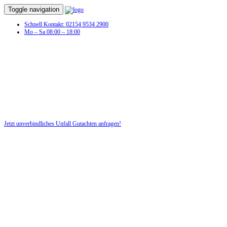
Toggle navigation
Schnell Kontakt: 02154 9534 2900
Mo – Sa 08:00 – 18:00
Unfall Gutachten in Bad Liebenzell
Profitieren Sie von unserer fairen und kostenlosen Beratung!
Jetzt unverbindliches Unfall Gutachten anfragen!
DIE HÜSGES-GRUPPE BEKANNT AUS DEN MEDIEN: