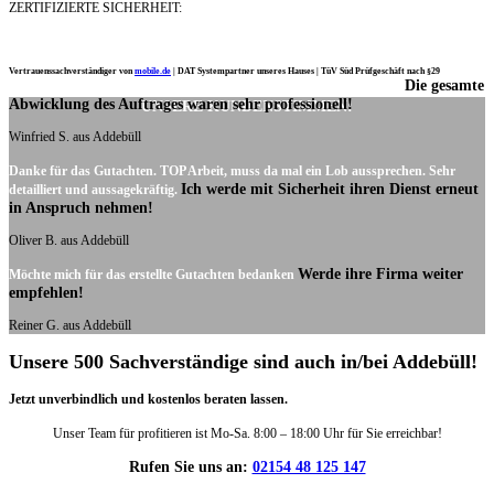
ZERTIFIZIERTE SICHERHEIT:
Vertrauenssachverständiger von
mobile.de
|
DAT Systempartner unseres Hauses |
TüV Süd Prüfgeschäft nach §29
Die gesamte
Ich möchte mich noch einmal ganz herzlich für Ihre Arbeit bedanken.
Abwicklung des Auftrages waren sehr professionell!
UNSERE KUNDENSTIMMEN:
Winfried S. aus Addebüll
Danke für das Gutachten. TOP Arbeit, muss da mal ein Lob aussprechen. Sehr
Ich werde mit Sicherheit ihren Dienst erneut
detailliert und aussagekräftig.
in Anspruch nehmen!
Oliver B. aus Addebüll
Werde ihre Firma weiter
Möchte mich für das erstellte Gutachten bedanken
empfehlen!
Reiner G. aus Addebüll
Unsere 500 Sachverständige sind auch in/bei Addebüll!
Jetzt unverbindlich und kostenlos beraten lassen.
Unser Team für profitieren ist Mo-Sa. 8:00 – 18:00 Uhr für Sie erreichbar!
Rufen Sie uns an:
02154 48 125 147