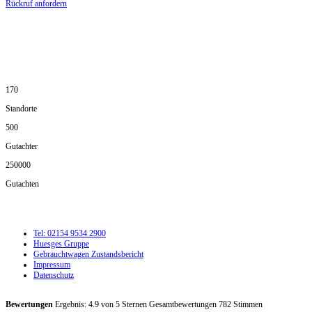
Rückruf anfordern
DIE HÜSGES-GRUPPE IN ZAHLEN:
170
Standorte
500
Gutachter
250000
Gutachten
Tel: 02154 9534 2900
Huesges Gruppe
Gebrauchtwagen Zustandsbericht
Impressum
Datenschutz
Bewertungen
Ergebnis:
4.9
von
5
Sternen Gesamtbewertungen
782
Stimmen