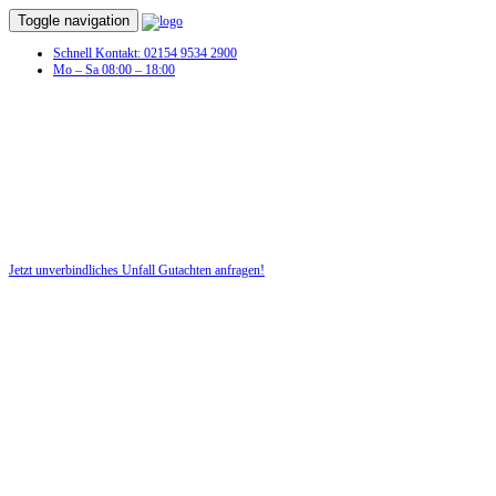
Toggle navigation
Schnell Kontakt: 02154 9534 2900
Mo – Sa 08:00 – 18:00
Unfall Gutachten in Addebüll
Profitieren Sie von unserer fairen und kostenlosen Beratung!
Jetzt unverbindliches Unfall Gutachten anfragen!
DIE HÜSGES-GRUPPE BEKANNT AUS DEN MEDIEN: