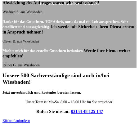
Abwicklung des Auftrages waren sehr professionell!
UNSERE KUNDENSTIMMEN:
Winfried S. aus Wiesbaden
Danke für das Gutachten. TOP Arbeit, muss da mal ein Lob aussprechen. Sehr
Ich werde mit Sicherheit ihren Dienst erneut
detailliert und aussagekräftig.
in Anspruch nehmen!
Oliver B. aus Wiesbaden
Werde ihre Firma weiter
Möchte mich für das erstellte Gutachten bedanken
empfehlen!
Reiner G. aus Wiesbaden
Unsere 500 Sachverständige sind auch in/bei
Wiesbaden!
Jetzt unverbindlich und kostenlos beraten lassen.
Unser Team ist Mo-Sa. 8:00 – 18:00 Uhr für Sie erreichbar!
Rufen Sie uns an:
02154 48 125 147
Rückruf anfordern