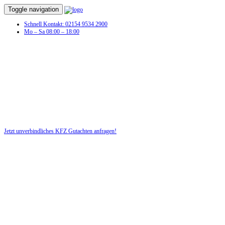
Toggle navigation
Schnell Kontakt: 02154 9534 2900
Mo – Sa 08:00 – 18:00
KFZ Gutachten in Wiesbaden
Sie hatten einen Autounfall und benötigen jetzt ein KFZ-Gutachten
für Ihr Recht!
Jetzt unverbindliches KFZ Gutachten anfragen!
DIE HÜSGES-GRUPPE BEKANNT AUS DEN MEDIEN: