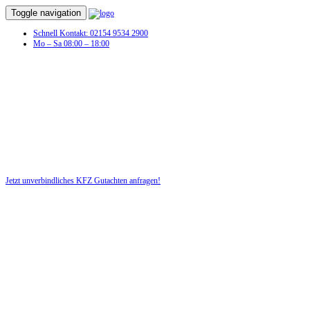
Toggle navigation
Schnell Kontakt: 02154 9534 2900
Mo – Sa 08:00 – 18:00
KFZ Gutachten in Osnabrück
Sie hatten einen Autounfall und benötigen jetzt ein KFZ-Gutachten
für Ihr Recht!
Jetzt unverbindliches KFZ Gutachten anfragen!
DIE HÜSGES-GRUPPE BEKANNT AUS DEN MEDIEN: