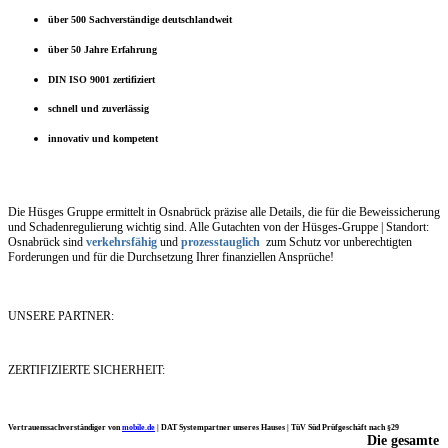
über 500 Sachverständige deutschlandweit
über 50 Jahre Erfahrung
DIN ISO 9001 zertifiziert
schnell und zuverlässig
innovativ und kompetent
Die Hüsges Gruppe ermittelt in Osnabrück präzise alle Details, die für die Beweissicherung
und Schadenregulierung wichtig sind. Alle Gutachten von der Hüsges-Gruppe | Standort:
Osnabrück sind
verkehrsfähig
und
prozesstauglich
zum Schutz vor unberechtigten
Forderungen und für die Durchsetzung Ihrer finanziellen Ansprüche!
UNSERE PARTNER:
ZERTIFIZIERTE SICHERHEIT:
Vertrauenssachverständiger von
mobile.de
|
DAT Systempartner unseres Hauses |
TüV Süd Prüfgeschäft nach §29
Die gesamte
Ich möchte mich noch einmal ganz herzlich für Ihre Arbeit bedanken.