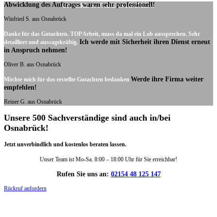
Abwicklung des Auftrages waren sehr professionell!
UNSERE KUNDENSTIMMEN:
Winfried S. aus Osnabrück
Danke für das Gutachten. TOP Arbeit, muss da mal ein Lob aussprechen. Sehr
Ich werde mit Sicherheit ihren Dienst erneut
detailliert und aussagekräftig.
in Anspruch nehmen!
Oliver B. aus Osnabrück
Werde ihre Firma weiter
Möchte mich für das erstellte Gutachten bedanken
empfehlen!
Reiner G. aus Osnabrück
Unsere 500 Sachverständige sind auch in/bei
Osnabrück!
Jetzt unverbindlich und kostenlos beraten lassen.
Unser Team ist Mo-Sa. 8:00 – 18:00 Uhr für Sie erreichbar!
Rufen Sie uns an:
02154 48 125 147
Rückruf anfordern