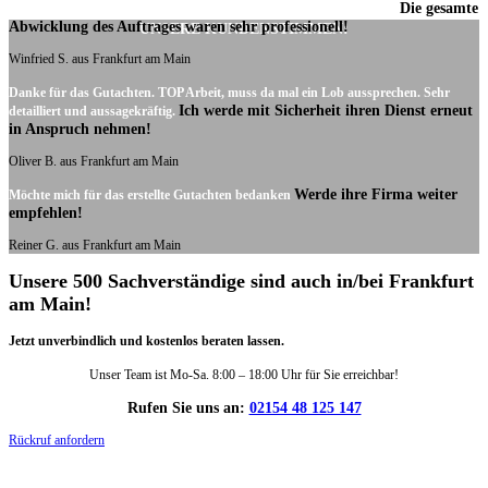
Die gesamte
Ich möchte mich noch einmal ganz herzlich für Ihre Arbeit bedanken.
Abwicklung des Auftrages waren sehr professionell!
UNSERE KUNDENSTIMMEN:
Winfried S. aus Frankfurt am Main
Danke für das Gutachten. TOP Arbeit, muss da mal ein Lob aussprechen. Sehr
Ich werde mit Sicherheit ihren Dienst erneut
detailliert und aussagekräftig.
in Anspruch nehmen!
Oliver B. aus Frankfurt am Main
Werde ihre Firma weiter
Möchte mich für das erstellte Gutachten bedanken
empfehlen!
Reiner G. aus Frankfurt am Main
Unsere 500 Sachverständige sind auch in/bei Frankfurt
am Main!
Jetzt unverbindlich und kostenlos beraten lassen.
Unser Team ist Mo-Sa. 8:00 – 18:00 Uhr für Sie erreichbar!
Rufen Sie uns an:
02154 48 125 147
Rückruf anfordern