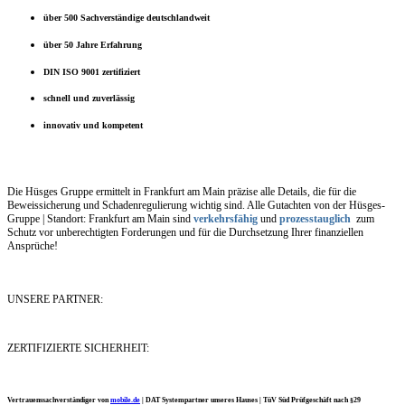
über 500 Sachverständige deutschlandweit
über 50 Jahre Erfahrung
DIN ISO 9001 zertifiziert
schnell und zuverlässig
innovativ und kompetent
Die Hüsges Gruppe ermittelt in Frankfurt am Main präzise alle Details, die für die
Beweissicherung und Schadenregulierung wichtig sind. Alle Gutachten von der Hüsges-
Gruppe | Standort: Frankfurt am Main sind
verkehrsfähig
und
prozesstauglich
zum
Schutz vor unberechtigten Forderungen und für die Durchsetzung Ihrer finanziellen
Ansprüche!
UNSERE PARTNER:
ZERTIFIZIERTE SICHERHEIT:
Vertrauenssachverständiger von
mobile.de
|
DAT Systempartner unseres Hauses |
TüV Süd Prüfgeschäft nach §29