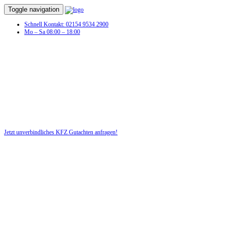
Toggle navigation
Schnell Kontakt: 02154 9534 2900
Mo – Sa 08:00 – 18:00
KFZ Gutachten in Frankfurt am Main
Sie hatten einen Autounfall und benötigen jetzt ein KFZ-Gutachten
für Ihr Recht!
Jetzt unverbindliches KFZ Gutachten anfragen!
DIE HÜSGES-GRUPPE BEKANNT AUS DEN MEDIEN: