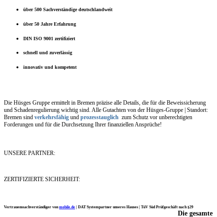
über 500 Sachverständige deutschlandweit
über 50 Jahre Erfahrung
DIN ISO 9001 zertifiziert
schnell und zuverlässig
innovativ und kompetent
Die Hüsges Gruppe ermittelt in Bremen präzise alle Details, die für die Beweissicherung
und Schadenregulierung wichtig sind. Alle Gutachten von der Hüsges-Gruppe | Standort:
Bremen sind
verkehrsfähig
und
prozesstauglich
zum Schutz vor unberechtigten
Forderungen und für die Durchsetzung Ihrer finanziellen Ansprüche!
UNSERE PARTNER:
ZERTIFIZIERTE SICHERHEIT:
Vertrauenssachverständiger von
mobile.de
|
DAT Systempartner unseres Hauses |
TüV Süd Prüfgeschäft nach §29
Die gesamte
Ich möchte mich noch einmal ganz herzlich für Ihre Arbeit bedanken.