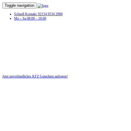
Toggle navigation
Schnell Kontakt: 02154 9534 2900
Mo – Sa 08:00 – 18:00
KFZ Gutachten in Bremen
Sie hatten einen Autounfall und benötigen jetzt ein KFZ-Gutachten
für Ihr Recht!
Jetzt unverbindliches KFZ Gutachten anfragen!
DIE HÜSGES-GRUPPE BEKANNT AUS DEN MEDIEN: