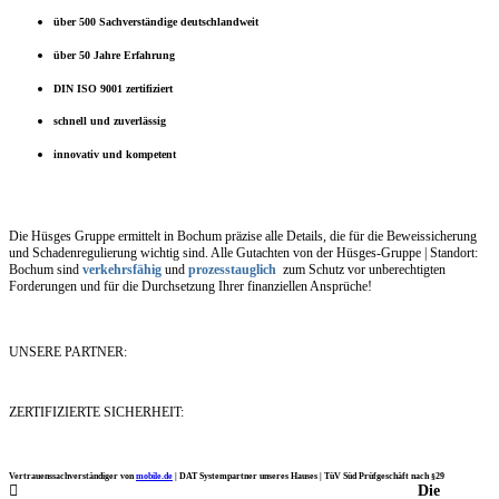
über 500 Sachverständige deutschlandweit
über 50 Jahre Erfahrung
DIN ISO 9001 zertifiziert
schnell und zuverlässig
innovativ und kompetent
Die Hüsges Gruppe ermittelt in Bochum präzise alle Details, die für die Beweissicherung
und Schadenregulierung wichtig sind. Alle Gutachten von der Hüsges-Gruppe | Standort:
Bochum sind
verkehrsfähig
und
prozesstauglich
zum Schutz vor unberechtigten
Forderungen und für die Durchsetzung Ihrer finanziellen Ansprüche!
UNSERE PARTNER:
ZERTIFIZIERTE SICHERHEIT:
Vertrauenssachverständiger von
mobile.de
|
DAT Systempartner unseres Hauses |
TüV Süd Prüfgeschäft nach §29
Die
Ich möchte mich noch einmal ganz herzlich für Ihre Arbeit bedanken.