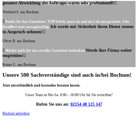
gesamte Abwicklung des Auftrages waren sehr professionell!
UNSERE KUNDENSTIMMEN:
Winfried S. aus Bochum
Danke für das Gutachten. TOP Arbeit, muss da mal ein Lob aussprechen. Sehr
Ich werde mit Sicherheit ihren Dienst erneut
detailliert und aussagekräftig.
in Anspruch nehmen!
Oliver B. aus Bochum
Werde ihre Firma weiter
Möchte mich für das erstellte Gutachten bedanken
empfehlen!
Reiner G. aus Bochum
Unsere 500 Sachverständige sind auch in/bei Bochum!
Jetzt unverbindlich und kostenlos beraten lassen.
Unser Team ist Mo-Sa. 8:00 – 18:00 Uhr für Sie erreichbar!
Rufen Sie uns an:
02154 48 125 147
Rückruf anfordern
DIE HÜSGES-GRUPPE IN ZAHLEN: