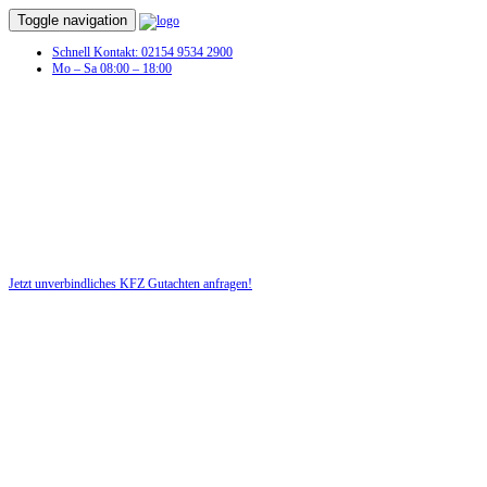
Toggle navigation
Schnell Kontakt: 02154 9534 2900
Mo – Sa 08:00 – 18:00
KFZ Gutachten in Bochum
Sie hatten einen Autounfall und benötigen jetzt ein KFZ-Gutachten
für Ihr Recht!
Jetzt unverbindliches KFZ Gutachten anfragen!
DIE HÜSGES-GRUPPE BEKANNT AUS DEN MEDIEN: