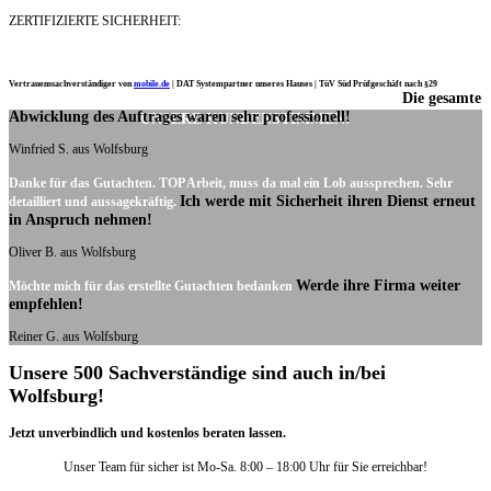
ZERTIFIZIERTE SICHERHEIT:
Vertrauenssachverständiger von
mobile.de
|
DAT Systempartner unseres Hauses |
TüV Süd Prüfgeschäft nach §29
Die gesamte
Ich möchte mich noch einmal ganz herzlich für Ihre Arbeit bedanken.
Abwicklung des Auftrages waren sehr professionell!
UNSERE KUNDENSTIMMEN:
Winfried S. aus Wolfsburg
Danke für das Gutachten. TOP Arbeit, muss da mal ein Lob aussprechen. Sehr
Ich werde mit Sicherheit ihren Dienst erneut
detailliert und aussagekräftig.
in Anspruch nehmen!
Oliver B. aus Wolfsburg
Werde ihre Firma weiter
Möchte mich für das erstellte Gutachten bedanken
empfehlen!
Reiner G. aus Wolfsburg
Unsere 500 Sachverständige sind auch in/bei
Wolfsburg!
Jetzt unverbindlich und kostenlos beraten lassen.
Unser Team für sicher ist Mo-Sa. 8:00 – 18:00 Uhr für Sie erreichbar!