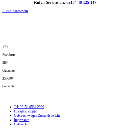
Rufen Sie uns an:
02154 48 125 147
Rückruf anfordern
DIE HÜSGES-GRUPPE IN ZAHLEN:
170
Standorte
500
Gutachter
250000
Gutachten
Tel: 02154 9534 2900
Huesges Gruppe
Gebrauchtwagen Zustandsbericht
Impressum
Datenschutz