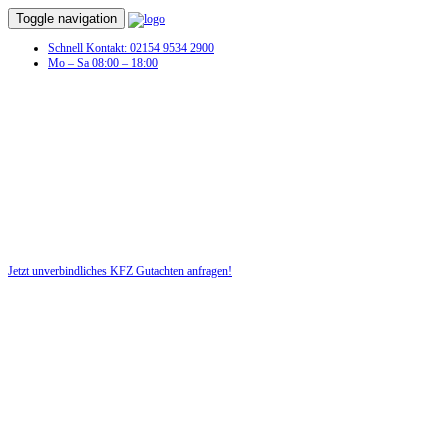
Toggle navigation
Schnell Kontakt: 02154 9534 2900
Mo – Sa 08:00 – 18:00
Unfall?! Lassen Sie schnell ein KFZ-
Gutachten erstellen!
Nutzen Sie für Ihre Sicherheit unsere kostenlose Beratung!
Jetzt unverbindliches KFZ Gutachten anfragen!
DIE HÜSGES-GRUPPE BEKANNT AUS DEN MEDIEN: