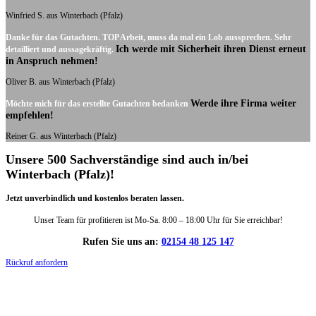
Winfried S. aus Winterbach (Pfalz)
Danke für das Gutachten. TOP Arbeit, muss da mal ein Lob aussprechen. Sehr
Ich werde mit Sicherheit ihren Dienst erneut
detailliert und aussagekräftig.
in Anspruch nehmen!
Oliver B. aus Winterbach (Pfalz)
Werde ihre Firma weiter
Möchte mich für das erstellte Gutachten bedanken
empfehlen!
Reiner G. aus Winterbach (Pfalz)
Unsere 500 Sachverständige sind auch in/bei
Winterbach (Pfalz)!
Jetzt unverbindlich und kostenlos beraten lassen.
Unser Team für profitieren ist Mo-Sa. 8:00 – 18:00 Uhr für Sie erreichbar!
Rufen Sie uns an:
02154 48 125 147
Rückruf anfordern
DIE HÜSGES-GRUPPE IN ZAHLEN: