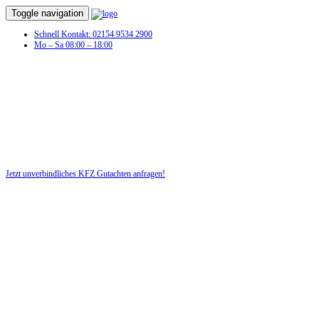
Toggle navigation
Schnell Kontakt: 02154 9534 2900
Mo – Sa 08:00 – 18:00
KFZ Gutachten in Winterbach (Pfalz)
Profitieren Sie von unserer fairen und kostenlosen Beratung!
Jetzt unverbindliches KFZ Gutachten anfragen!
DIE HÜSGES-GRUPPE BEKANNT AUS DEN MEDIEN: