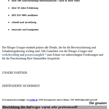
über 500 Sachverständige deutschlandweit ? auch in Ihrer Nähe!
über 50 Jahre Erfahrung
DIN ISO 9001 zertifiziert
schnell und zuverlässig
innovativ und kompetent
Die Hüsges Gruppe ermittelt präzise alle Details, die für die Beweissicherung und
Schadenregulierung wichtig sind. Alle Gutachten von der Hüsges-Gruppe sind
verkehrsfähig
und
prozesstauglich
? zum Schutz vor unberechtigten Forderungen und
für die Durchsetzung Ihrer finanziellen Ansprüche.
UNSERE PARTNER:
ZERTIFIZIERTE SICHERHEIT:
Vertrauenssachverständiger von
mobile.de
|
DAT Systempartner unseres Hauses |
TüV Süd Prüfgeschäft nach §29
Die gesamte
Ich möchte mich noch einmal ganz herzlich für Ihre Arbeit bedanken.
Abwicklung des Auftrages waren sehr professionell!
UNSERE KUNDENSTIMMEN: