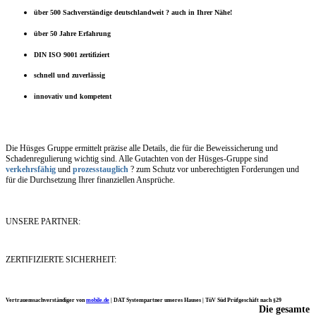
über 500 Sachverständige deutschlandweit ? auch in Ihrer Nähe!
über 50 Jahre Erfahrung
DIN ISO 9001 zertifiziert
schnell und zuverlässig
innovativ und kompetent
Die Hüsges Gruppe ermittelt präzise alle Details, die für die Beweissicherung und
Schadenregulierung wichtig sind. Alle Gutachten von der Hüsges-Gruppe sind
verkehrsfähig
und
prozesstauglich
? zum Schutz vor unberechtigten Forderungen und
für die Durchsetzung Ihrer finanziellen Ansprüche.
UNSERE PARTNER:
ZERTIFIZIERTE SICHERHEIT:
Vertrauenssachverständiger von
mobile.de
|
DAT Systempartner unseres Hauses |
TüV Süd Prüfgeschäft nach §29
Die gesamte
Ich möchte mich noch einmal ganz herzlich für Ihre Arbeit bedanken.