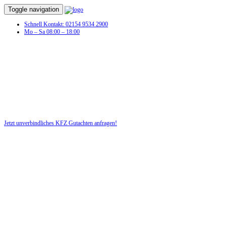
Toggle navigation
Schnell Kontakt: 02154 9534 2900
Mo – Sa 08:00 – 18:00
KFZ Gutachten in Wildburg
Profitieren Sie von unserer fairen und kostenlosen Beratung!
Jetzt unverbindliches KFZ Gutachten anfragen!
DIE HÜSGES-GRUPPE BEKANNT AUS DEN MEDIEN: