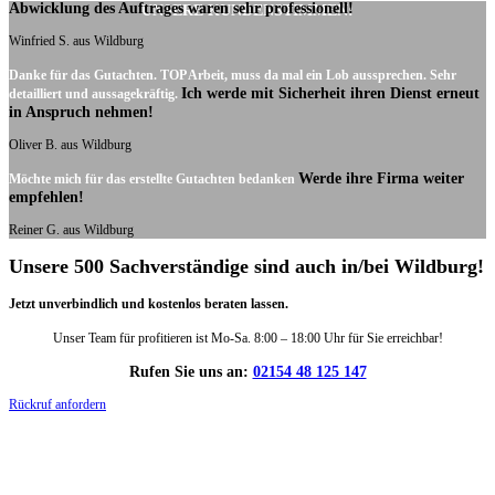
Abwicklung des Auftrages waren sehr professionell!
UNSERE KUNDENSTIMMEN:
Winfried S. aus Wildburg
Danke für das Gutachten. TOP Arbeit, muss da mal ein Lob aussprechen. Sehr
Ich werde mit Sicherheit ihren Dienst erneut
detailliert und aussagekräftig.
in Anspruch nehmen!
Oliver B. aus Wildburg
Werde ihre Firma weiter
Möchte mich für das erstellte Gutachten bedanken
empfehlen!
Reiner G. aus Wildburg
Unsere 500 Sachverständige sind auch in/bei Wildburg!
Jetzt unverbindlich und kostenlos beraten lassen.
Unser Team für profitieren ist Mo-Sa. 8:00 – 18:00 Uhr für Sie erreichbar!
Rufen Sie uns an:
02154 48 125 147
Rückruf anfordern
DIE HÜSGES-GRUPPE IN ZAHLEN: