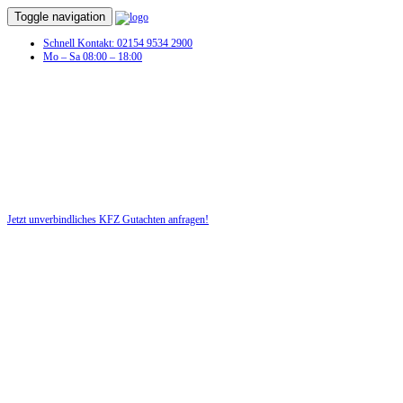
Toggle navigation
Schnell Kontakt: 02154 9534 2900
Mo – Sa 08:00 – 18:00
KFZ Gutachten in Weißensberg
Profitieren Sie von unserer fairen und kostenlosen Beratung!
Jetzt unverbindliches KFZ Gutachten anfragen!
DIE HÜSGES-GRUPPE BEKANNT AUS DEN MEDIEN: