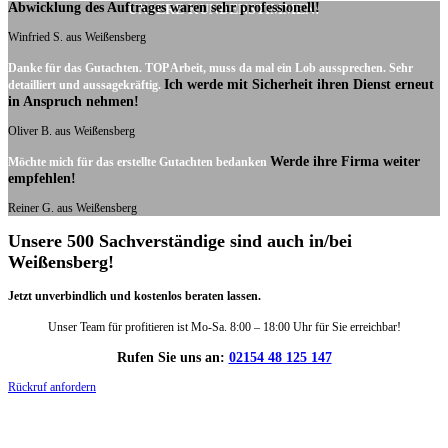
Abwicklung des Auftrages waren sehr professionell!
UNSERE KUNDENSTIMMEN:
Winfried S. aus Weißensberg
Danke für das Gutachten. TOP Arbeit, muss da mal ein Lob aussprechen. Sehr
Ich werde mit Sicherheit ihren Dienst erneut
detailliert und aussagekräftig.
in Anspruch nehmen!
Oliver B. aus Weißensberg
Werde ihre Firma weiter
Möchte mich für das erstellte Gutachten bedanken
empfehlen!
Reiner G. aus Weißensberg
Unsere 500 Sachverständige sind auch in/bei
Weißensberg!
Jetzt unverbindlich und kostenlos beraten lassen.
Unser Team für profitieren ist Mo-Sa. 8:00 – 18:00 Uhr für Sie erreichbar!
Rufen Sie uns an:
02154 48 125 147
Rückruf anfordern