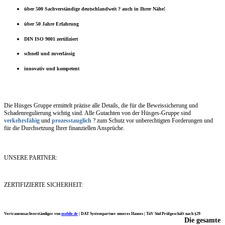
über 500 Sachverständige deutschlandweit ? auch in Ihrer Nähe!
über 50 Jahre Erfahrung
DIN ISO 9001 zertifiziert
schnell und zuverlässig
innovativ und kompetent
Die Hüsges Gruppe ermittelt präzise alle Details, die für die Beweissicherung und
Schadenregulierung wichtig sind. Alle Gutachten von der Hüsges-Gruppe sind
verkehrsfähig
und
prozesstauglich
? zum Schutz vor unberechtigten Forderungen und
für die Durchsetzung Ihrer finanziellen Ansprüche.
UNSERE PARTNER:
ZERTIFIZIERTE SICHERHEIT:
Vertrauenssachverständiger von
mobile.de
|
DAT Systempartner unseres Hauses |
TüV Süd Prüfgeschäft nach §29
Die gesamte
Ich möchte mich noch einmal ganz herzlich für Ihre Arbeit bedanken.