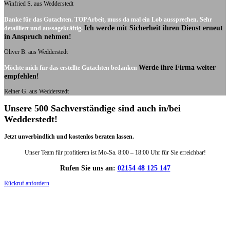
Winfried S. aus Wedderstedt
Danke für das Gutachten. TOP Arbeit, muss da mal ein Lob aussprechen. Sehr
Ich werde mit Sicherheit ihren Dienst erneut
detailliert und aussagekräftig.
in Anspruch nehmen!
Oliver B. aus Wedderstedt
Werde ihre Firma weiter
Möchte mich für das erstellte Gutachten bedanken
empfehlen!
Reiner G. aus Wedderstedt
Unsere 500 Sachverständige sind auch in/bei
Wedderstedt!
Jetzt unverbindlich und kostenlos beraten lassen.
Unser Team für profitieren ist Mo-Sa. 8:00 – 18:00 Uhr für Sie erreichbar!
Rufen Sie uns an:
02154 48 125 147
Rückruf anfordern
DIE HÜSGES-GRUPPE IN ZAHLEN: