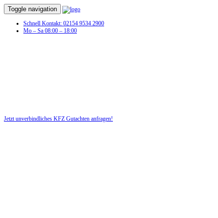
Toggle navigation
Schnell Kontakt: 02154 9534 2900
Mo – Sa 08:00 – 18:00
KFZ Gutachten in Wedderstedt
Profitieren Sie von unserer fairen und kostenlosen Beratung!
Jetzt unverbindliches KFZ Gutachten anfragen!
DIE HÜSGES-GRUPPE BEKANNT AUS DEN MEDIEN: