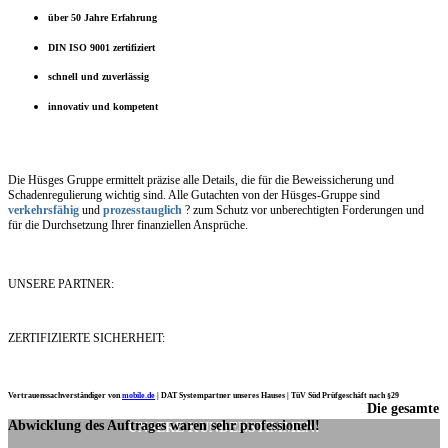
über 50 Jahre Erfahrung
DIN ISO 9001 zertifiziert
schnell und zuverlässig
innovativ und kompetent
Die Hüsges Gruppe ermittelt präzise alle Details, die für die Beweissicherung und
Schadenregulierung wichtig sind. Alle Gutachten von der Hüsges-Gruppe sind
verkehrsfähig
und
prozesstauglich
? zum Schutz vor unberechtigten Forderungen und
für die Durchsetzung Ihrer finanziellen Ansprüche.
UNSERE PARTNER:
ZERTIFIZIERTE SICHERHEIT:
Vertrauenssachverständiger von
mobile.de
|
DAT Systempartner unseres Hauses |
TüV Süd Prüfgeschäft nach §29
Die gesamte
Ich möchte mich noch einmal ganz herzlich für Ihre Arbeit bedanken.
Abwicklung des Auftrages waren sehr professionell!
UNSERE KUNDENSTIMMEN: