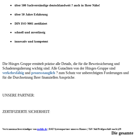
über 500 Sachverständige deutschlandweit ? auch in Ihrer Nähe!
über 50 Jahre Erfahrung
DIN ISO 9001 zertifiziert
schnell und zuverlässig
innovativ und kompetent
Die Hüsges Gruppe ermittelt präzise alle Details, die für die Beweissicherung und
Schadenregulierung wichtig sind. Alle Gutachten von der Hüsges-Gruppe sind
verkehrsfähig
und
prozesstauglich
? zum Schutz vor unberechtigten Forderungen und
für die Durchsetzung Ihrer finanziellen Ansprüche.
UNSERE PARTNER:
ZERTIFIZIERTE SICHERHEIT:
Vertrauenssachverständiger von
mobile.de
|
DAT Systempartner unseres Hauses |
TüV Süd Prüfgeschäft nach §29
Die gesamte
Ich möchte mich noch einmal ganz herzlich für Ihre Arbeit bedanken.