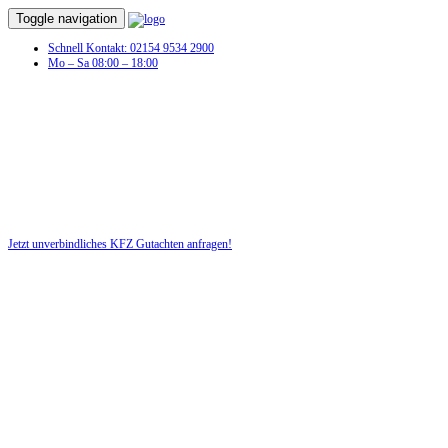
Toggle navigation
Schnell Kontakt: 02154 9534 2900
Mo – Sa 08:00 – 18:00
KFZ Gutachten in Wahlheim
Profitieren Sie von unserer fairen und kostenlosen Beratung!
Jetzt unverbindliches KFZ Gutachten anfragen!
DIE HÜSGES-GRUPPE BEKANNT AUS DEN MEDIEN: