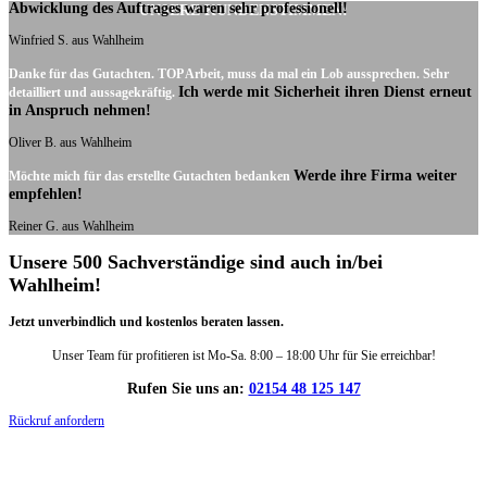
Abwicklung des Auftrages waren sehr professionell!
UNSERE KUNDENSTIMMEN:
Winfried S. aus Wahlheim
Danke für das Gutachten. TOP Arbeit, muss da mal ein Lob aussprechen. Sehr
Ich werde mit Sicherheit ihren Dienst erneut
detailliert und aussagekräftig.
in Anspruch nehmen!
Oliver B. aus Wahlheim
Werde ihre Firma weiter
Möchte mich für das erstellte Gutachten bedanken
empfehlen!
Reiner G. aus Wahlheim
Unsere 500 Sachverständige sind auch in/bei
Wahlheim!
Jetzt unverbindlich und kostenlos beraten lassen.
Unser Team für profitieren ist Mo-Sa. 8:00 – 18:00 Uhr für Sie erreichbar!
Rufen Sie uns an:
02154 48 125 147
Rückruf anfordern