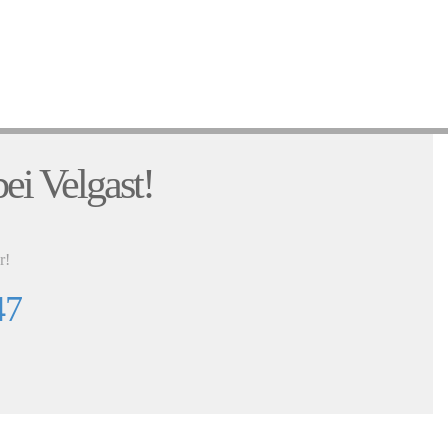
:
ei Velgast!
r!
47