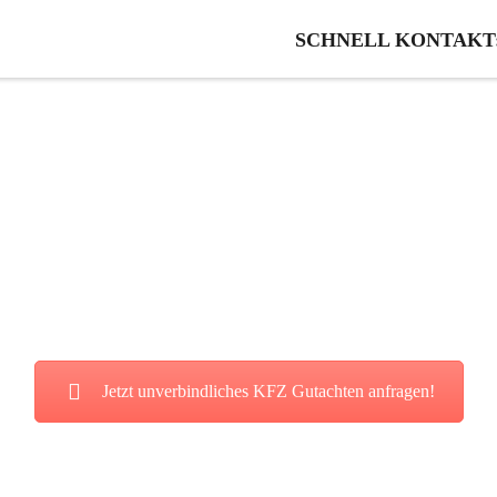
SCHNELL KONTAKT: 0
Z Gutachten in Velg
ie von unserer fairen und kostenl
Jetzt unverbindliches KFZ Gutachten anfragen!