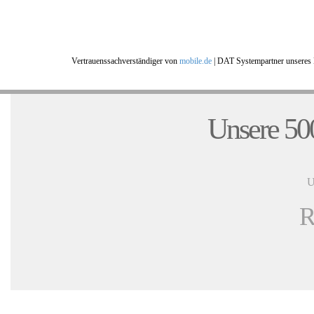
Vertrauenssachverständiger von
mobile.de
|
DAT Systempartner unseres 
Unsere 500
U
R