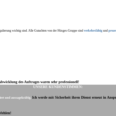
regulierung wichtig sind. Alle Gutachten von der Hüsges-Gruppe sind
verkehrsfähig
und
proze
Abwicklung des Auftrages waren sehr professionell!
UNSERE KUNDENSTIMMEN:
Ich werde mit Sicherheit ihren Dienst erneut in Ans
iert und aussagekräftig.
fehlen!