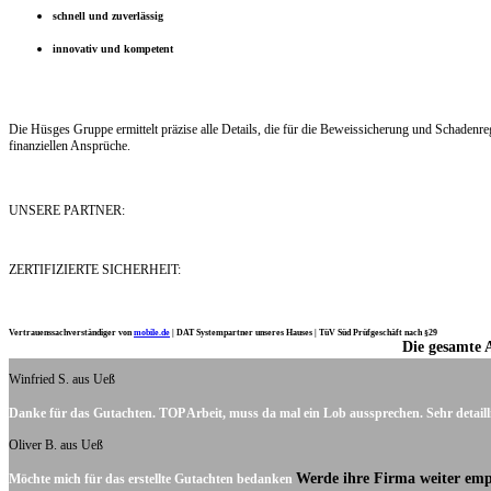
schnell und zuverlässig
innovativ und kompetent
Die Hüsges Gruppe ermittelt präzise alle Details, die für die Beweissicherung und Schaden
finanziellen Ansprüche.
UNSERE PARTNER:
ZERTIFIZIERTE SICHERHEIT:
Vertrauenssachverständiger von
mobile.de
|
DAT Systempartner unseres Hauses |
TüV Süd Prüfgeschäft nach §29
Die gesamte 
Ich möchte mich noch einmal ganz herzlich für Ihre Arbeit bedanken.
Winfried S. aus Ueß
Danke für das Gutachten. TOP Arbeit, muss da mal ein Lob aussprechen. Sehr detaill
Oliver B. aus Ueß
Werde ihre Firma weiter emp
Möchte mich für das erstellte Gutachten bedanken