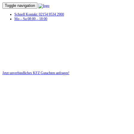
Toggle navigation
Schnell Kontakt: 02154 9534 2900
Mo – Sa 08:00 – 18:00
KFZ Gutachten in Trieplatz
Profitieren Sie von unserer fairen und kostenlosen Beratung!
Jetzt unverbindliches KFZ Gutachten anfragen!
DIE HÜSGES-GRUPPE BEKANNT AUS DEN MEDIEN: