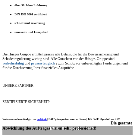
über 50 Jahre Erfahrung
DIN ISO 9001 zertifiziert
schnell und zuverlässig
innovativ und kompetent
Die Hüsges Gruppe ermittelt präzise alle Details, die für die Beweissicherung und
Schadenregulierung wichtig sind. Alle Gutachten von der Hüsges-Gruppe sind
verkehrsfähig
und
prozesstauglich
? zum Schutz vor unberechtigten Forderungen und
für die Durchsetzung Ihrer finanziellen Ansprüche.
UNSERE PARTNER:
ZERTIFIZIERTE SICHERHEIT:
Vertrauenssachverständiger von
mobile.de
|
DAT Systempartner unseres Hauses |
TüV Süd Prüfgeschäft nach §29
Die gesamte
Ich möchte mich noch einmal ganz herzlich für Ihre Arbeit bedanken.
Abwicklung des Auftrages waren sehr professionell!
UNSERE KUNDENSTIMMEN: