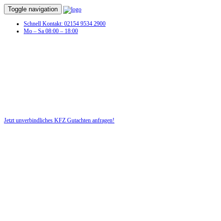
Toggle navigation
Schnell Kontakt: 02154 9534 2900
Mo – Sa 08:00 – 18:00
KFZ Gutachten in Tollwitz
Profitieren Sie von unserer fairen und kostenlosen Beratung!
Jetzt unverbindliches KFZ Gutachten anfragen!
DIE HÜSGES-GRUPPE BEKANNT AUS DEN MEDIEN: