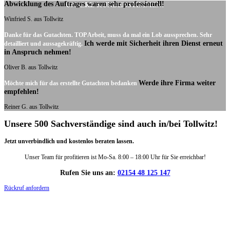
Abwicklung des Auftrages waren sehr professionell!
UNSERE KUNDENSTIMMEN:
Winfried S. aus Tollwitz
Danke für das Gutachten. TOP Arbeit, muss da mal ein Lob aussprechen. Sehr
Ich werde mit Sicherheit ihren Dienst erneut
detailliert und aussagekräftig.
in Anspruch nehmen!
Oliver B. aus Tollwitz
Werde ihre Firma weiter
Möchte mich für das erstellte Gutachten bedanken
empfehlen!
Reiner G. aus Tollwitz
Unsere 500 Sachverständige sind auch in/bei Tollwitz!
Jetzt unverbindlich und kostenlos beraten lassen.
Unser Team für profitieren ist Mo-Sa. 8:00 – 18:00 Uhr für Sie erreichbar!
Rufen Sie uns an:
02154 48 125 147
Rückruf anfordern
DIE HÜSGES-GRUPPE IN ZAHLEN: