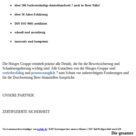
über 500 Sachverständige deutschlandweit ? auch in Ihrer Nähe!
über 50 Jahre Erfahrung
DIN ISO 9001 zertifiziert
schnell und zuverlässig
innovativ und kompetent
Die Hüsges Gruppe ermittelt präzise alle Details, die für die Beweissicherung und
Schadenregulierung wichtig sind. Alle Gutachten von der Hüsges-Gruppe sind
verkehrsfähig
und
prozesstauglich
? zum Schutz vor unberechtigten Forderungen und
für die Durchsetzung Ihrer finanziellen Ansprüche.
UNSERE PARTNER:
ZERTIFIZIERTE SICHERHEIT:
Vertrauenssachverständiger von
mobile.de
|
DAT Systempartner unseres Hauses |
TüV Süd Prüfgeschäft nach §29
Die gesamte
Ich möchte mich noch einmal ganz herzlich für Ihre Arbeit bedanken.