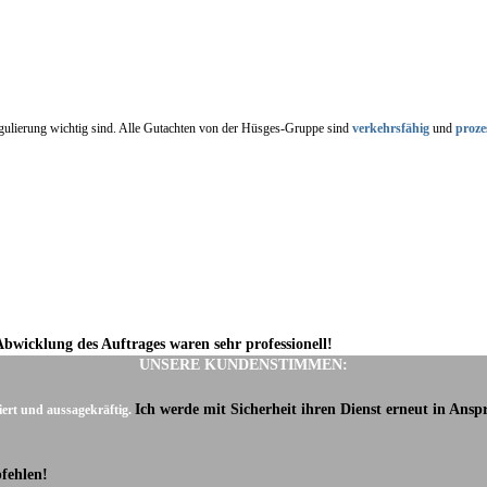
regulierung wichtig sind. Alle Gutachten von der Hüsges-Gruppe sind
verkehrsfähig
und
proze
Abwicklung des Auftrages waren sehr professionell!
UNSERE KUNDENSTIMMEN:
Ich werde mit Sicherheit ihren Dienst erneut in Ans
iert und aussagekräftig.
fehlen!