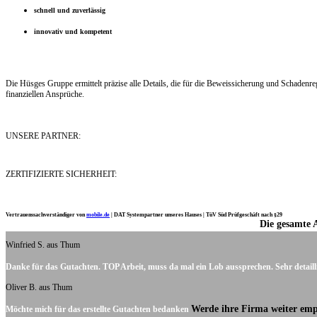
schnell und zuverlässig
innovativ und kompetent
Die Hüsges Gruppe ermittelt präzise alle Details, die für die Beweissicherung und Schaden
finanziellen Ansprüche.
UNSERE PARTNER:
ZERTIFIZIERTE SICHERHEIT:
Vertrauenssachverständiger von
mobile.de
|
DAT Systempartner unseres Hauses |
TüV Süd Prüfgeschäft nach §29
Die gesamte 
Ich möchte mich noch einmal ganz herzlich für Ihre Arbeit bedanken.
Winfried S. aus Thum
Danke für das Gutachten. TOP Arbeit, muss da mal ein Lob aussprechen. Sehr detaill
Oliver B. aus Thum
Werde ihre Firma weiter emp
Möchte mich für das erstellte Gutachten bedanken