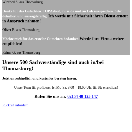
Winfried S. aus Thomasburg
Danke für das Gutachten. TOP Arbeit, muss da mal ein Lob aussprechen. Sehr
Ich werde mit Sicherheit ihren Dienst erneut
detailliert und aussagekräftig.
in Anspruch nehmen!
Oliver B. aus Thomasburg
Werde ihre Firma weiter
Möchte mich für das erstellte Gutachten bedanken
empfehlen!
Reiner G. aus Thomasburg
Unsere 500 Sachverständige sind auch in/bei
Thomasburg!
Jetzt unverbindlich und kostenlos beraten lassen.
Unser Team für profitieren ist Mo-Sa. 8:00 – 18:00 Uhr für Sie erreichbar!
Rufen Sie uns an:
02154 48 125 147
Rückruf anfordern
DIE HÜSGES-GRUPPE IN ZAHLEN: