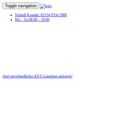
Toggle navigation
Schnell Kontakt: 02154 9534 2900
Mo – Sa 08:00 – 18:00
KFZ Gutachten in Thomasburg
Profitieren Sie von unserer fairen und kostenlosen Beratung!
Jetzt unverbindliches KFZ Gutachten anfragen!
DIE HÜSGES-GRUPPE BEKANNT AUS DEN MEDIEN: