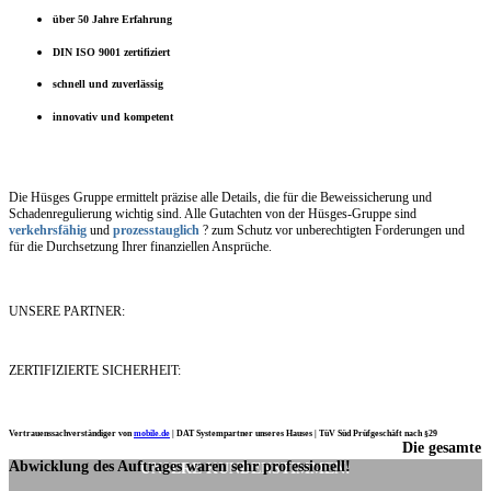
über 50 Jahre Erfahrung
DIN ISO 9001 zertifiziert
schnell und zuverlässig
innovativ und kompetent
Die Hüsges Gruppe ermittelt präzise alle Details, die für die Beweissicherung und
Schadenregulierung wichtig sind. Alle Gutachten von der Hüsges-Gruppe sind
verkehrsfähig
und
prozesstauglich
? zum Schutz vor unberechtigten Forderungen und
für die Durchsetzung Ihrer finanziellen Ansprüche.
UNSERE PARTNER:
ZERTIFIZIERTE SICHERHEIT:
Vertrauenssachverständiger von
mobile.de
|
DAT Systempartner unseres Hauses |
TüV Süd Prüfgeschäft nach §29
Die gesamte
Ich möchte mich noch einmal ganz herzlich für Ihre Arbeit bedanken.
Abwicklung des Auftrages waren sehr professionell!
UNSERE KUNDENSTIMMEN: