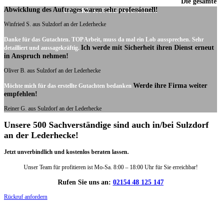
Die gesamte
Ich möchte mich noch einmal ganz herzlich für Ihre Arbeit bedanken.
Abwicklung des Auftrages waren sehr professionell!
UNSERE KUNDENSTIMMEN:
Winfried S. aus Sulzdorf an der Lederhecke
Danke für das Gutachten. TOP Arbeit, muss da mal ein Lob aussprechen. Sehr
Ich werde mit Sicherheit ihren Dienst erneut
detailliert und aussagekräftig.
in Anspruch nehmen!
Oliver B. aus Sulzdorf an der Lederhecke
Werde ihre Firma weiter
Möchte mich für das erstellte Gutachten bedanken
empfehlen!
Reiner G. aus Sulzdorf an der Lederhecke
Unsere 500 Sachverständige sind auch in/bei Sulzdorf
an der Lederhecke!
Jetzt unverbindlich und kostenlos beraten lassen.
Unser Team für profitieren ist Mo-Sa. 8:00 – 18:00 Uhr für Sie erreichbar!
Rufen Sie uns an:
02154 48 125 147
Rückruf anfordern