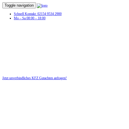
Toggle navigation
Schnell Kontakt: 02154 9534 2900
Mo – Sa 08:00 – 18:00
KFZ Gutachten in Sulzdorf an der
Lederhecke
Profitieren Sie von unserer fairen und kostenlosen Beratung!
Jetzt unverbindliches KFZ Gutachten anfragen!
DIE HÜSGES-GRUPPE BEKANNT AUS DEN MEDIEN: