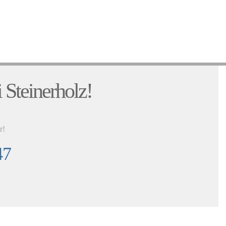
:
 Steinerholz!
r!
47