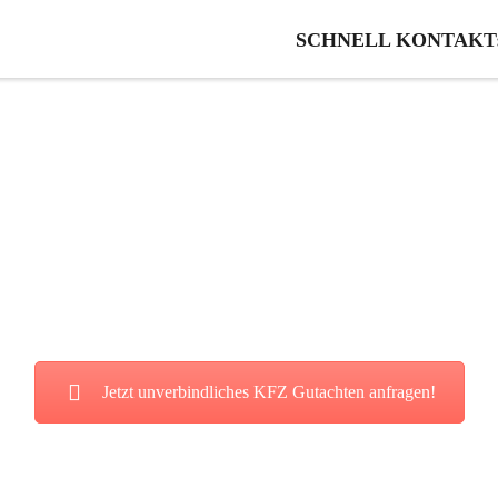
SCHNELL KONTAKT: 0
Gutachten in Steine
ie von unserer fairen und kostenl
Jetzt unverbindliches KFZ Gutachten anfragen!