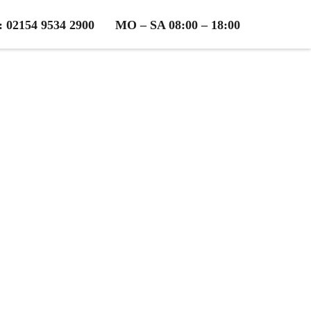
2154 9534 2900
MO – SA 08:00 – 18:00
rholz
osen Beratung!