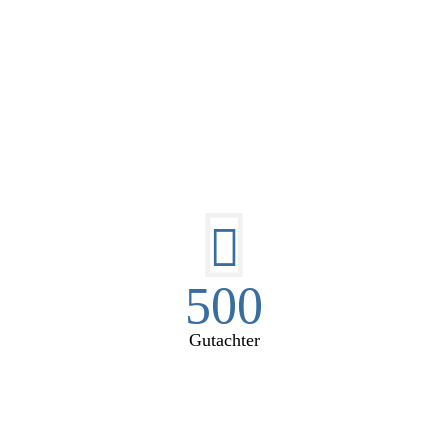
E HÜSGES-GRUPPE IN ZAHL
500
Gutachter