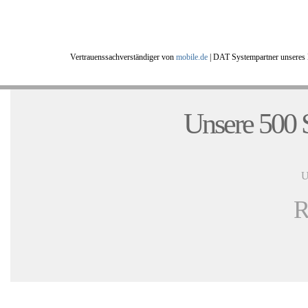
Vertrauenssachverständiger von
mobile.de
|
DAT Systempartner unseres 
Unsere 500 S
U
R