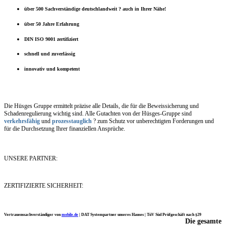
über 500 Sachverständige deutschlandweit ? auch in Ihrer Nähe!
über 50 Jahre Erfahrung
DIN ISO 9001 zertifiziert
schnell und zuverlässig
innovativ und kompetent
Die Hüsges Gruppe ermittelt präzise alle Details, die für die Beweissicherung und
Schadenregulierung wichtig sind. Alle Gutachten von der Hüsges-Gruppe sind
verkehrsfähig
und
prozesstauglich
? zum Schutz vor unberechtigten Forderungen und
für die Durchsetzung Ihrer finanziellen Ansprüche.
UNSERE PARTNER:
ZERTIFIZIERTE SICHERHEIT:
Vertrauenssachverständiger von
mobile.de
|
DAT Systempartner unseres Hauses |
TüV Süd Prüfgeschäft nach §29
Die gesamte
Ich möchte mich noch einmal ganz herzlich für Ihre Arbeit bedanken.