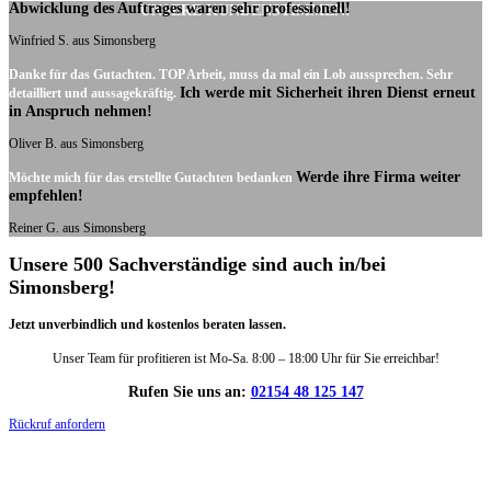
Abwicklung des Auftrages waren sehr professionell!
UNSERE KUNDENSTIMMEN:
Winfried S. aus Simonsberg
Danke für das Gutachten. TOP Arbeit, muss da mal ein Lob aussprechen. Sehr
Ich werde mit Sicherheit ihren Dienst erneut
detailliert und aussagekräftig.
in Anspruch nehmen!
Oliver B. aus Simonsberg
Werde ihre Firma weiter
Möchte mich für das erstellte Gutachten bedanken
empfehlen!
Reiner G. aus Simonsberg
Unsere 500 Sachverständige sind auch in/bei
Simonsberg!
Jetzt unverbindlich und kostenlos beraten lassen.
Unser Team für profitieren ist Mo-Sa. 8:00 – 18:00 Uhr für Sie erreichbar!
Rufen Sie uns an:
02154 48 125 147
Rückruf anfordern