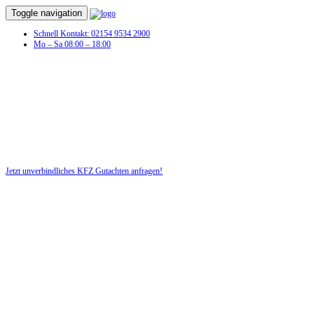
Toggle navigation
Schnell Kontakt: 02154 9534 2900
Mo – Sa 08:00 – 18:00
KFZ Gutachten in Simonsberg
Profitieren Sie von unserer fairen und kostenlosen Beratung!
Jetzt unverbindliches KFZ Gutachten anfragen!
DIE HÜSGES-GRUPPE BEKANNT AUS DEN MEDIEN: