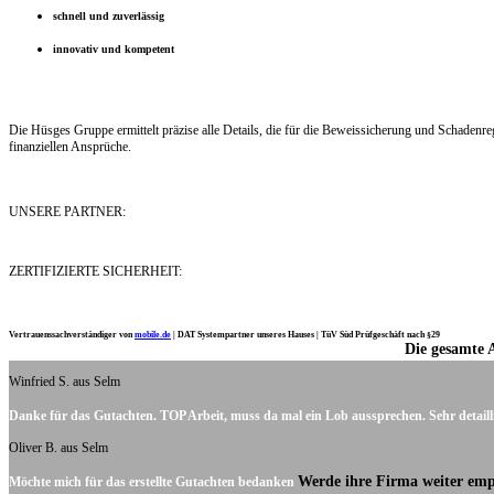
schnell und zuverlässig
innovativ und kompetent
Die Hüsges Gruppe ermittelt präzise alle Details, die für die Beweissicherung und Schaden
finanziellen Ansprüche.
UNSERE PARTNER:
ZERTIFIZIERTE SICHERHEIT:
Vertrauenssachverständiger von
mobile.de
|
DAT Systempartner unseres Hauses |
TüV Süd Prüfgeschäft nach §29
Die gesamte 
Ich möchte mich noch einmal ganz herzlich für Ihre Arbeit bedanken.
Winfried S. aus Selm
Danke für das Gutachten. TOP Arbeit, muss da mal ein Lob aussprechen. Sehr detaill
Oliver B. aus Selm
Werde ihre Firma weiter emp
Möchte mich für das erstellte Gutachten bedanken