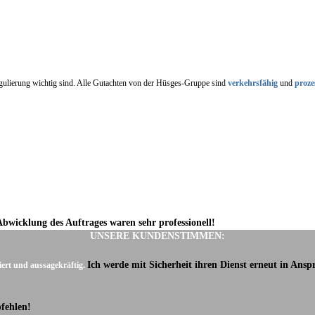
regulierung wichtig sind. Alle Gutachten von der Hüsges-Gruppe sind
verkehrsfähig
und
proze
Abwicklung des Auftrages waren sehr professionell!
UNSERE KUNDENSTIMMEN:
Ich werde mit Sicherheit ihren Dienst erneut in Ans
iert und aussagekräftig.
fehlen!