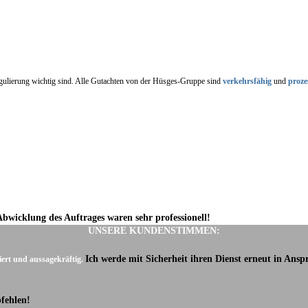
regulierung wichtig sind. Alle Gutachten von der Hüsges-Gruppe sind
verkehrsfähig
und
proze
Abwicklung des Auftrages waren sehr professionell!
UNSERE KUNDENSTIMMEN:
Ich werde mit Sicherheit ihren Dienst erneut in Ans
iert und aussagekräftig.
fehlen!