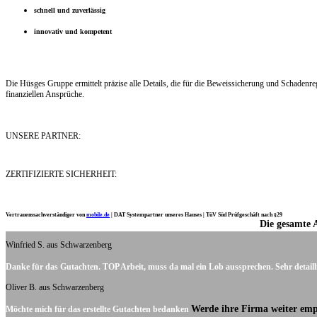
schnell und zuverlässig
innovativ und kompetent
Die Hüsges Gruppe ermittelt präzise alle Details, die für die Beweissicherung und Schaden
finanziellen Ansprüche.
UNSERE PARTNER:
ZERTIFIZIERTE SICHERHEIT:
Vertrauenssachverständiger von
mobile.de
|
DAT Systempartner unseres Hauses |
TüV Süd Prüfgeschäft nach §29
Die gesamte 
Ich möchte mich noch einmal ganz herzlich für Ihre Arbeit bedanken.
Winfried S. aus Schwarzenberg
Danke für das Gutachten. TOP Arbeit, muss da mal ein Lob aussprechen. Sehr detaill
Oliver B. aus Schwarzenberg
Werde ihre Firma weiter emp
Möchte mich für das erstellte Gutachten bedanken