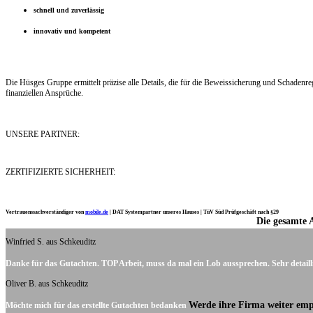
schnell und zuverlässig
innovativ und kompetent
Die Hüsges Gruppe ermittelt präzise alle Details, die für die Beweissicherung und Schaden
finanziellen Ansprüche.
UNSERE PARTNER:
ZERTIFIZIERTE SICHERHEIT:
Vertrauenssachverständiger von
mobile.de
|
DAT Systempartner unseres Hauses |
TüV Süd Prüfgeschäft nach §29
Die gesamte 
Ich möchte mich noch einmal ganz herzlich für Ihre Arbeit bedanken.
Winfried S. aus Schkeuditz
Danke für das Gutachten. TOP Arbeit, muss da mal ein Lob aussprechen. Sehr detaill
Oliver B. aus Schkeuditz
Werde ihre Firma weiter emp
Möchte mich für das erstellte Gutachten bedanken