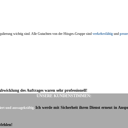
regulierung wichtig sind. Alle Gutachten von der Hüsges-Gruppe sind
verkehrsfähig
und
proze
Abwicklung des Auftrages waren sehr professionell!
UNSERE KUNDENSTIMMEN:
Ich werde mit Sicherheit ihren Dienst erneut in Ans
iert und aussagekräftig.
fehlen!