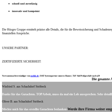
schnell und zuverlässig
innovativ und kompetent
Die Hüsges Gruppe ermittelt präzise alle Details, die für die Beweissicherung und Schaden
finanziellen Ansprüche.
UNSERE PARTNER:
ZERTIFIZIERTE SICHERHEIT:
Vertrauenssachverständiger von
mobile.de
|
DAT Systempartner unseres Hauses |
TüV Süd Prüfgeschäft nach §29
Die gesamte 
Ich möchte mich noch einmal ganz herzlich für Ihre Arbeit bedanken.
Winfried S. aus Schachdorf Ströbeck
Danke für das Gutachten. TOP Arbeit, muss da mal ein Lob aussprechen. Sehr detaill
Oliver B. aus Schachdorf Ströbeck
Werde ihre Firma weiter emp
Möchte mich für das erstellte Gutachten bedanken