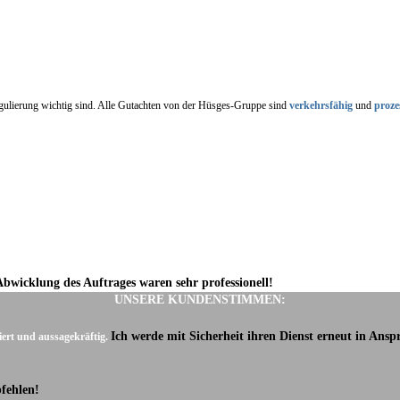
regulierung wichtig sind. Alle Gutachten von der Hüsges-Gruppe sind
verkehrsfähig
und
proze
Abwicklung des Auftrages waren sehr professionell!
UNSERE KUNDENSTIMMEN:
Ich werde mit Sicherheit ihren Dienst erneut in Ans
iert und aussagekräftig.
fehlen!