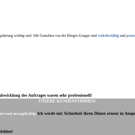
regulierung wichtig sind. Alle Gutachten von der Hüsges-Gruppe sind
verkehrsfähig
und
proze
Abwicklung des Auftrages waren sehr professionell!
UNSERE KUNDENSTIMMEN:
Ich werde mit Sicherheit ihren Dienst erneut in Ans
iert und aussagekräftig.
fehlen!