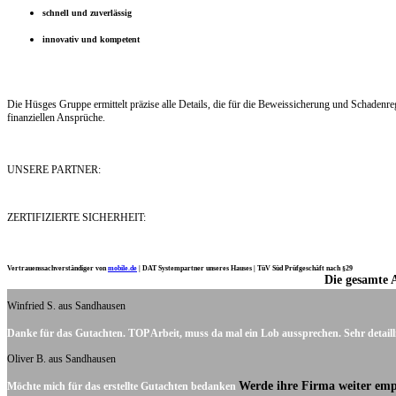
schnell und zuverlässig
innovativ und kompetent
Die Hüsges Gruppe ermittelt präzise alle Details, die für die Beweissicherung und Schaden
finanziellen Ansprüche.
UNSERE PARTNER:
ZERTIFIZIERTE SICHERHEIT:
Vertrauenssachverständiger von
mobile.de
|
DAT Systempartner unseres Hauses |
TüV Süd Prüfgeschäft nach §29
Die gesamte 
Ich möchte mich noch einmal ganz herzlich für Ihre Arbeit bedanken.
Winfried S. aus Sandhausen
Danke für das Gutachten. TOP Arbeit, muss da mal ein Lob aussprechen. Sehr detaill
Oliver B. aus Sandhausen
Werde ihre Firma weiter emp
Möchte mich für das erstellte Gutachten bedanken