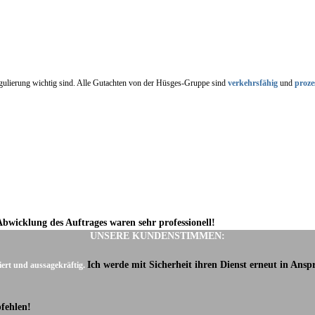
regulierung wichtig sind. Alle Gutachten von der Hüsges-Gruppe sind
verkehrsfähig
und
proze
Abwicklung des Auftrages waren sehr professionell!
UNSERE KUNDENSTIMMEN:
Ich werde mit Sicherheit ihren Dienst erneut in Ans
iert und aussagekräftig.
fehlen!