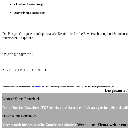
schnell und zuverlässig
innovativ und kompetent
Die Hüsges Gruppe ermittelt präzise alle Details, die für die Beweissicherung und Schaden
finanziellen Ansprüche.
UNSERE PARTNER:
ZERTIFIZIERTE SICHERHEIT:
Vertrauenssachverständiger von
mobile.de
|
DAT Systempartner unseres Hauses |
TüV Süd Prüfgeschäft nach §29
Die gesamte 
Ich möchte mich noch einmal ganz herzlich für Ihre Arbeit bedanken.
Winfried S. aus Rottenbuch
Danke für das Gutachten. TOP Arbeit, muss da mal ein Lob aussprechen. Sehr detaill
Oliver B. aus Rottenbuch
Werde ihre Firma weiter emp
Möchte mich für das erstellte Gutachten bedanken