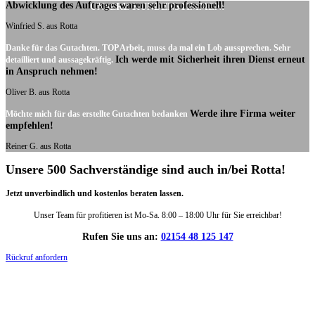
Abwicklung des Auftrages waren sehr professionell!
UNSERE KUNDENSTIMMEN:
Winfried S. aus Rotta
Danke für das Gutachten. TOP Arbeit, muss da mal ein Lob aussprechen. Sehr
Ich werde mit Sicherheit ihren Dienst erneut
detailliert und aussagekräftig.
in Anspruch nehmen!
Oliver B. aus Rotta
Werde ihre Firma weiter
Möchte mich für das erstellte Gutachten bedanken
empfehlen!
Reiner G. aus Rotta
Unsere 500 Sachverständige sind auch in/bei Rotta!
Jetzt unverbindlich und kostenlos beraten lassen.
Unser Team für profitieren ist Mo-Sa. 8:00 – 18:00 Uhr für Sie erreichbar!
Rufen Sie uns an:
02154 48 125 147
Rückruf anfordern
DIE HÜSGES-GRUPPE IN ZAHLEN: