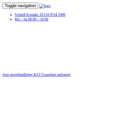
Toggle navigation
Schnell Kontakt: 02154 9534 2900
Mo – Sa 08:00 – 18:00
KFZ Gutachten in Rotta
Profitieren Sie von unserer fairen und kostenlosen Beratung!
Jetzt unverbindliches KFZ Gutachten anfragen!
DIE HÜSGES-GRUPPE BEKANNT AUS DEN MEDIEN: