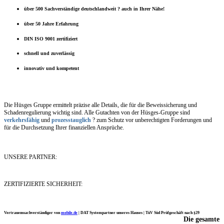
über 500 Sachverständige deutschlandweit ? auch in Ihrer Nähe!
über 50 Jahre Erfahrung
DIN ISO 9001 zertifiziert
schnell und zuverlässig
innovativ und kompetent
Die Hüsges Gruppe ermittelt präzise alle Details, die für die Beweissicherung und
Schadenregulierung wichtig sind. Alle Gutachten von der Hüsges-Gruppe sind
verkehrsfähig
und
prozesstauglich
? zum Schutz vor unberechtigten Forderungen und
für die Durchsetzung Ihrer finanziellen Ansprüche.
UNSERE PARTNER:
ZERTIFIZIERTE SICHERHEIT:
Vertrauenssachverständiger von
mobile.de
|
DAT Systempartner unseres Hauses |
TüV Süd Prüfgeschäft nach §29
Die gesamte
Ich möchte mich noch einmal ganz herzlich für Ihre Arbeit bedanken.